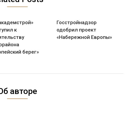
академстрой»
Госстройнадзор
тупил к
одобрил проект
ительству
«Набережной Европы»
орайона
опейский берег»
Об авторе