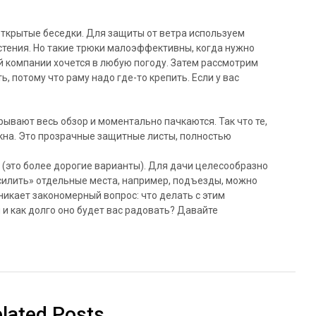
ткрытые беседки. Для защиты от ветра используем
стения. Но такие трюки малоэффективны, когда нужно
й компании хочется в любую погоду. Затем рассмотрим
ь, потому что раму надо где-то крепить. Если у вас
ывают весь обзор и моментально пачкаются. Так что те,
окна. Это прозрачные защитные листы, полностью
 (это более дорогие варианты). Для дачи целесообразно
силить» отдельные места, например, подъезды, можно
никает закономерный вопрос: что делать с этим
 и как долго оно будет вас радовать? Давайте
lated Posts