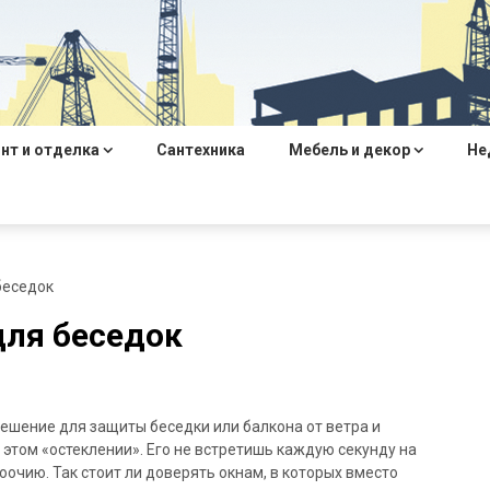
нт и отделка
Сантехника
Мебель и декор
Не
беседок
для беседок
ешение для защиты беседки или балкона от ветра и
 этом «остеклении». Его не встретишь каждую секунду на
оочию. Так стоит ли доверять окнам, в которых вместо