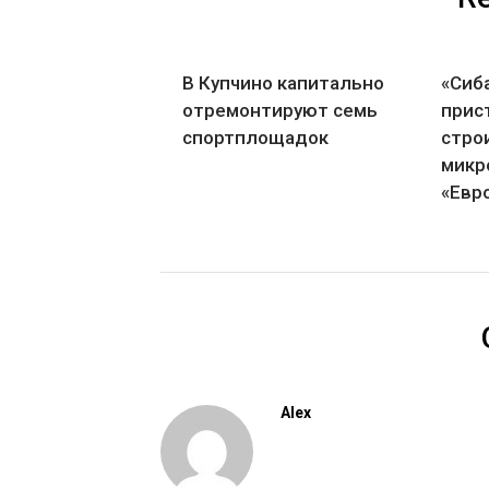
В Купчино капитально
«Сиб
отремонтируют семь
прис
спортплощадок
стро
микр
«Евр
Alex