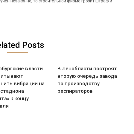
учен незаконно, то строительной фирме грозит штраф и
lated Posts
рбургские власти
В Ленобласти построят
читывают
вторую очередь завода
анить вибрации на
по производству
 стадиона
респираторов
та» к концу
аля