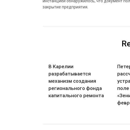
инстанцией обнаружилось, что документ пол
закрытие предприятия.
Re
В Карелии
Пете
разрабатывается
расс
механизм создания
устр
регионального фонда
поле
капитального ремонта
«Зени
февр