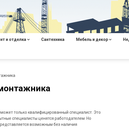
нт и отделка
Сантехника
Мебель и декор
Не
тажника
 монтажника
 может только квалифицированный специалист. Это
пытные специалисты ценятся работодателем. Но
представляется возможным без наличия