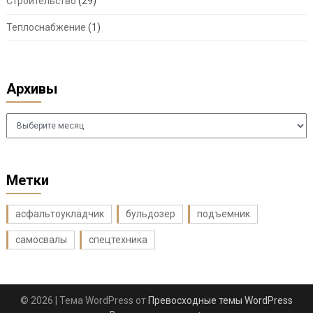
Строительство
(29)
Теплоснабжение
(1)
Архивы
Архивы
Метки
асфальтоукладчик
бульдозер
подъемник
самосвалы
спецтехника
© 2026
| Тема WordPress от
Превосходные темы WordPress