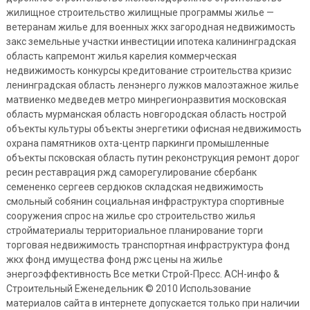
жилищное строительство жилищные программы жилье —
ветеранам жилье для военных жкх загородная недвижимость
закс земельные участки инвестиции ипотека калининградская
область капремонт жилья карелия коммерческая
недвижимость конкурсы кредитование строительства кризис
ленинградская область ленэнерго лужков малоэтажное жилье
матвиенко медведев метро минрегионразвития московская
область мурманская область новгородская область нострой
объекты культуры объекты энергетики офисная недвижимость
охрана памятников охта-центр паркинги промышленные
объекты псковская область путин реконструкция ремонт дорог
ресин реставрация ржд саморегулирование сбербанк
семененко сергеев сердюков складская недвижимость
смольный собянин социальная инфраструктура спортивные
сооружения спрос на жилье сро строительство жилья
стройматериалы территориальное планирование торги
торговая недвижимость транспортная инфраструктура фонд
жкх фонд имущества фонд ржс цены на жилье
энергоэффективность Все метки Строй-Пресс. АСН-инфо &
Строительный Еженедельник © 2010 Использование
материалов сайта в интернете допускается только при наличии