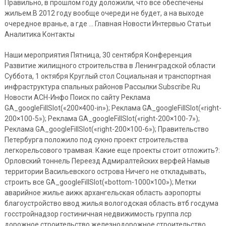
Правильно, в прошлом году доложили, что все обеспечены
жильем.В 2012 году вообще очереди не будет, а на выходе
очередное вранье, а где … Главная Новости Интервью Статьи
Аналитика Контакты
Наши мероприятия Пятница, 30 сентября Конференция
Развитие жилищного строительства в Ленинградской области
Суббота, 1 октября Круглый стол Социальная и транспортная
инфраструктура спальных районов Рассылки Subscribe.Ru
Новости АСН-Инфо Поиск по сайту Реклама
GA_googleFillSlot(«200×400-in»); Реклама GA_googleFillSlot(«right-
200×100-5»); Реклама GA_googleFillSlot(«right-200×100-7»);
Реклама GA_googleFillSlot(«right-200×100-6»); Правительство
Петербурга положило под сукно проект строительства
легкорельсового трамвая. Какие еще проекты стоит отложить?:
Орловский тоннель Переезд Адмиралтейских верфей Намыв
территории Васильевского острова Ничего не откладывать,
строить все GA_googleFillSlot(«bottom-1000×100»); Метки
аварийное жилье аижк архангельская область аэропорты
благоустройство ввод жилья вологодская область втб госдума
госстройнадзор гостиничная недвижимость группа лср
дорожное строительство железнодорожное строительство