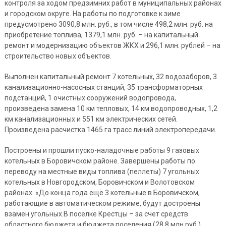
контроля за ходом предзимних работ в муниципальных районах
и городском округе. На работы по подготовке к зиме
предусмотрено 3090,8 млн. руб., в том числе 498,2 млн. руб. на
приобретение топлива, 1379,1 млн. руб. – на капитальный
ремонт и модернизацию объектов ЖКХ и 296,1 млн. рублей – на
строительство новых объектов.
Выполнен капитальный ремонт 7 котельных, 32 водозаборов, 3
канализационно-насосных станций, 35 трансформаторных
подстанций, 1 очистных сооружений водопровода,
произведена замена 10 км тепловых, 14 км водопроводных, 1,2
км канализационных и 551 км электрических сетей.
Произведена расчистка 1465 га трасс линий электропередачи.
Построены и прошли пуско-наладочные работы 9 газовых
котельных в Боровичском районе. Завершены работы по
переводу на местные виды топлива (пеллеты) 7 угольных
котельных в Новгородском, Боровичском и Волотовском
районах. «До конца года ещё 3 котельные в Боровичском,
работающие в автоматическом режиме, будут достроены
взамен угольных.В поселке Крестцы – за счет средств
областного бюджета и бюджета поселения (28,8 млн.руб.)