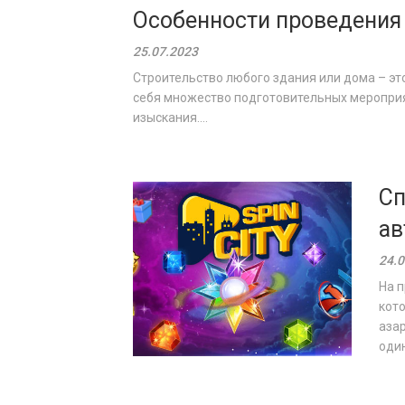
Особенности проведения
25.07.2023
Строительство любого здания или дома – эт
себя множество подготовительных мероприя
изыскания....
Сп
ав
24.0
На п
кото
азар
один