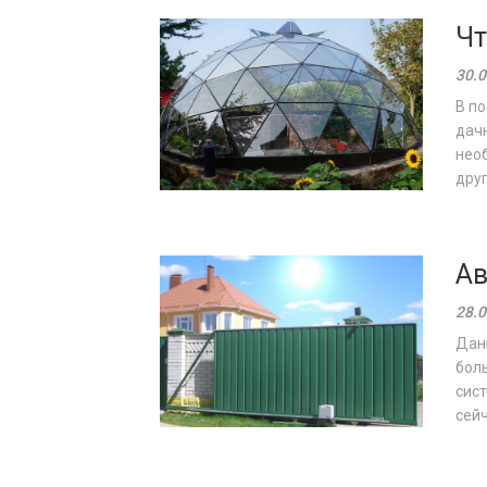
Чт
30.0
В по
дачн
необ
друг
Ав
28.0
Дан
бол
сист
сейч