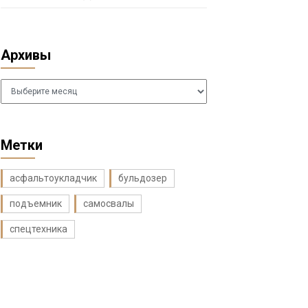
Архивы
Архивы
Метки
асфальтоукладчик
бульдозер
подъемник
самосвалы
спецтехника