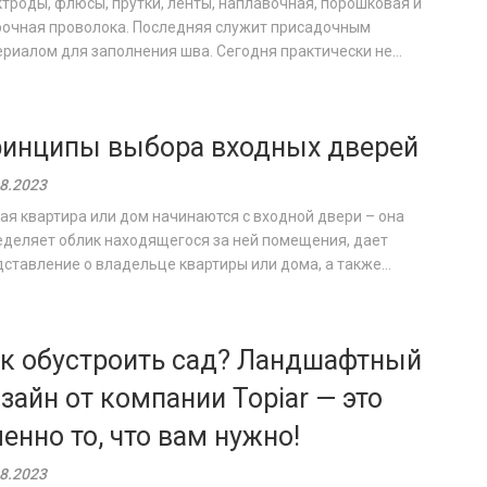
троды, флюсы, прутки, ленты, наплавочная, порошковая и
рочная проволока. Последняя служит присадочным
риалом для заполнения шва. Сегодня практически не...
инципы выбора входных дверей
8.2023
я квартира или дом начинаются с входной двери – она
еделяет облик находящегося за ней помещения, дает
ставление о владельце квартиры или дома, а также...
к обустроить сад? Ландшафтный
зайн от компании Topiar — это
енно то, что вам нужно!
8.2023