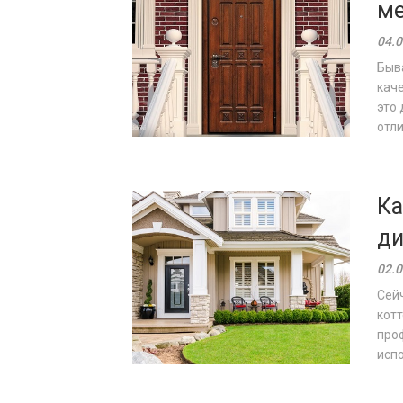
ме
04.0
Быва
кач
это 
отли
Ка
ди
02.0
Сей
котт
про
испо