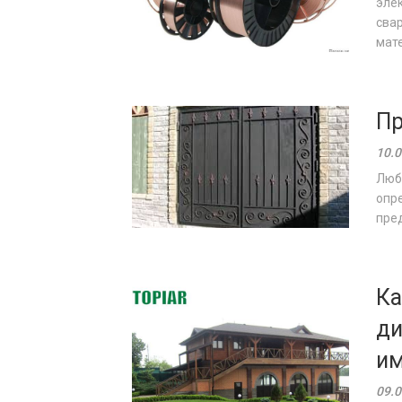
элек
сва
мате
Пр
10.0
Люба
опр
пред
Ка
ди
им
09.0