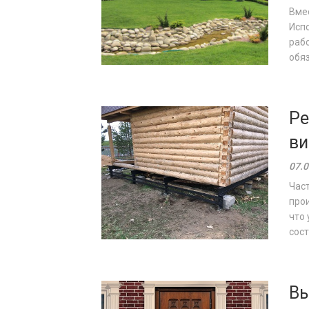
Вмес
Испо
раб
обяз
Ре
ви
07.0
Част
прои
что 
сост
Вы