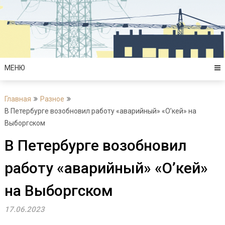
Перейти
к
содержимому
МЕНЮ
Главная
Разное
В Петербурге возобновил работу «аварийный» «О’кей» на
Выборгском
В Петербурге возобновил
работу «аварийный» «О’кей»
на Выборгском
17.06.2023