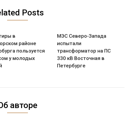
lated Posts
тиры в
МЭС Северо-Запада
орском районе
испытали
рбурга пользуется
трансформатор на ПС
сом у молодых
330 кВ Восточная в
й
Петербурге
Об авторе