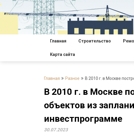
Перейти
к
содержимому
Главная
Строительство
Ремо
Карта сайта
Главная
Разное
В 2010 г. в Москве пос
В 2010 г. в Москве 
объектов из заплан
инвестпрограмме
30.07.2023