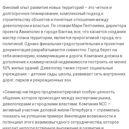
Финский опыт развития новых территорий – это четкое и
долгосрочное планирование, комплексный подход к
строительству объектов и понятные отношения между
девелопером и властью. По словам Мари Пелтомяки, директора
проекта Авиаполис в городе Вантаа, все, что касается создания
мастер-плана территории, является прерогативой города, его
политикой. Однако финальная градостроительная и проектная
документация разрабатывается совместно. Город берет на
себя инженерию, коммуникации и дороги. Компания должна в
дополнение к коммерческой недвижимости построить не менее
50% жилых зданий. Девелопер также строит социальные
учреждения – детские сады, школы, развивает сеть внутренних
дорог, парков и рекреационных зон.
«Семинар наглядно продемонстрировал особую ценность
общения, которое происходит между экспертами рынка,
девелоперами и городскими властями. Компания NCC —
активный участник деловой жизни Петербурга — стремилась
показать на успешном примере Финляндии возможности и
потенциал этого взаимовыгодного сотрудничества, которое
находит непосредственное выражение в развитии и