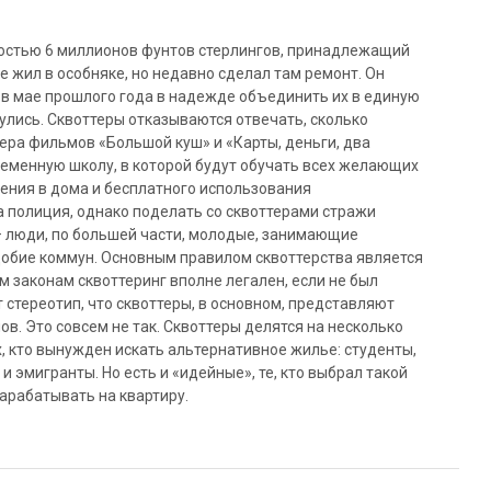
остью 6 миллионов фунтов стерлингов, принадлежащий
 жил в особняке, но недавно сделал там ремонт. Он
, в мае прошлого года в надежде объединить их в единую
улись. Сквоттеры отказываются отвечать, сколько
ера фильмов «Большой куш» и «Карты, деньги, два
ременную школу, в которой будут обучать всех желающих
ления в дома и бесплатного использования
 полиция, однако поделать со сквоттерами стражи
– люди, по большей части, молодые, занимающие
обие коммун. Основным правилом сквоттерства является
м законам сквоттеринг вполне легален, если не был
стереотип, что сквоттеры, в основном, представляют
в. Это совсем не так. Сквоттеры делятся на несколько
х, кто вынужден искать альтернативное жилье: студенты,
эмигранты. Но есть и «идейные», те, кто выбрал такой
зарабатывать на квартиру.