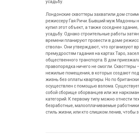
усадьбу.
Лондонские сквоттеры захватили дом стоим
режиссеру Гая Ричи. Бывший муж Мадонны не
купил этот объект, а также соседнее здание
усадьбу. Однако строительные работы затян
времени планируют провести в доме режисс
ствола». Они утверждают, что организуют в
премудростям гадания на картах Таро, засе
общественного транспорта. В дом приезжала
правопорядка ничего не смогли. Сквоттеры 
нежилые помещения, в которых создают под
жизнь без оплаты квартиры. Но по британски
осуществлен с помощью взлома. Существует 
собой сборище оборванцев или же наркомано
категорий. К первому типу можно отнести те
безработные, малооплачиваемые работники и 
стиль жизни, или кто слишком ленив, чтобы 