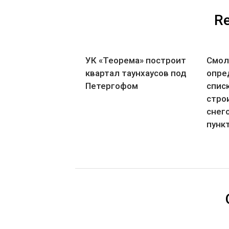
Re
УК «Теорема» построит
Смол
квартал таунхаусов под
опре
Петергофом
спис
стро
снег
пункт