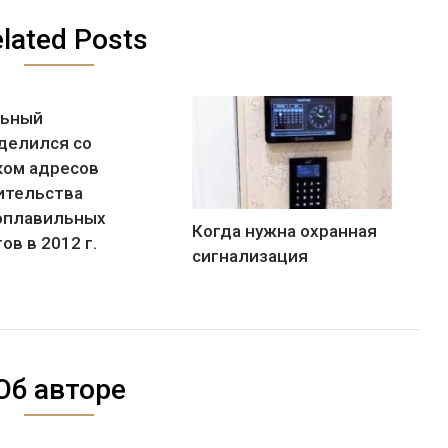
lated Posts
ьный
делился со
ком адресов
ительства
оплавильных
Когда нужна охранная
ов в 2012 г.
сигнализация
Об авторе