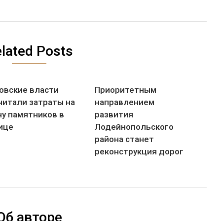
lated Posts
овские власти
Приоритетным
читали затраты на
направлением
ну памятников в
развития
ице
Лодейнопольского
района станет
реконструкция дорог
Об авторе