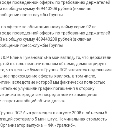
 в ходе проведенной оферты по требованию держателей
й на общую сумму 469440208 рублей (включая
сообщении пресс-службы Группы.
по оферте по облигационному займу серии 02 по
 в ходе проведенной оферты по требованию держателей
й на общую сумму 469440208 рублей (включая
сообщении пресс-службы Группы.
СР Елена Туманова: «На мой взгляд, то, что держатели
ртой в столь незначительном объеме, демонстрирует
 то, что ценные бумаги Группы ЛСР являются надежными
ешное прохождение оферты явилось, в том числе,
итики, вследствие которой мы фактически полностью
чительно улучшили график погашения в сторону
ые риски по кредитам посредством их замещения
 сократили общий объем долга».
руппы ЛСР был размещен в августе 2008 г. объемом 5
гаций составило 5 млн. штук. Номинальная стоимость
 Организатор выпуска — ФК «Уралсиб».