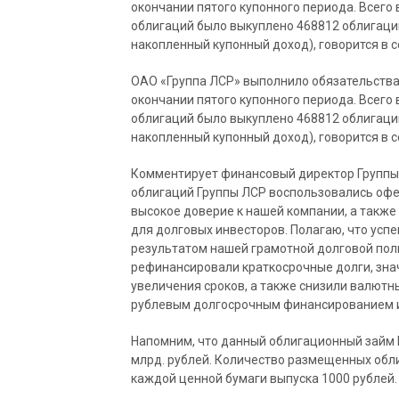
окончании пятого купонного периода. Всего
облигаций было выкуплено 468812 облигаци
накопленный купонный доход), говорится в 
ОАО «Группа ЛСР» выполнило обязательства 
окончании пятого купонного периода. Всего
облигаций было выкуплено 468812 облигаци
накопленный купонный доход), говорится в 
Комментирует финансовый директор Группы Л
облигаций Группы ЛСР воспользовались офе
высокое доверие к нашей компании, а также
для долговых инвесторов. Полагаю, что усп
результатом нашей грамотной долговой пол
рефинансировали краткосрочные долги, зна
увеличения сроков, а также снизили валютн
рублевым долгосрочным финансированием и
Напомним, что данный облигационный займ Г
млрд. рублей. Количество размещенных обли
каждой ценной бумаги выпуска 1000 рублей.