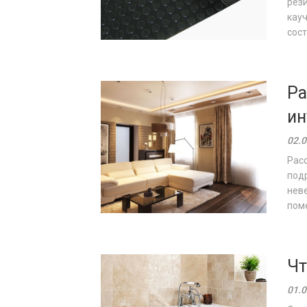
рези
кауч
сост
Ра
ин
02.0
Расс
подр
неве
поме
Чт
01.0