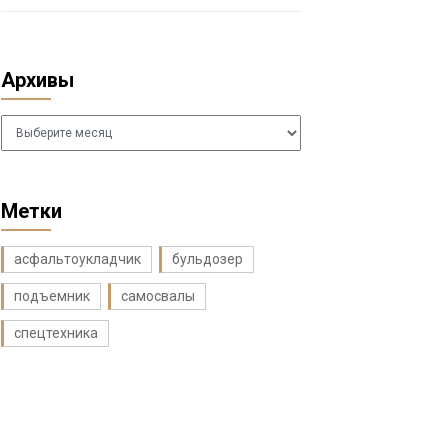
Архивы
Архивы
Метки
асфальтоукладчик
бульдозер
подъемник
самосвалы
спецтехника