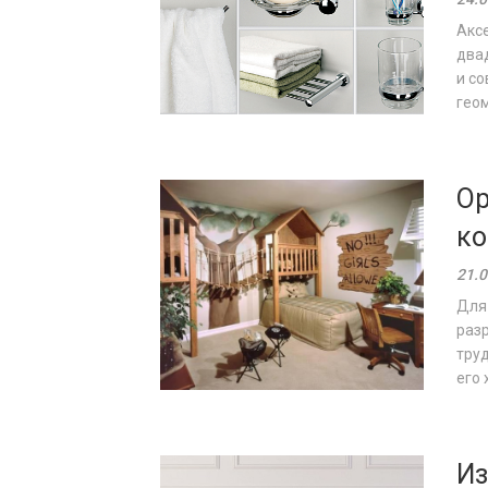
Аксе
двад
и с
гео
Ор
к
21.0
Для 
разр
тру
его 
Из