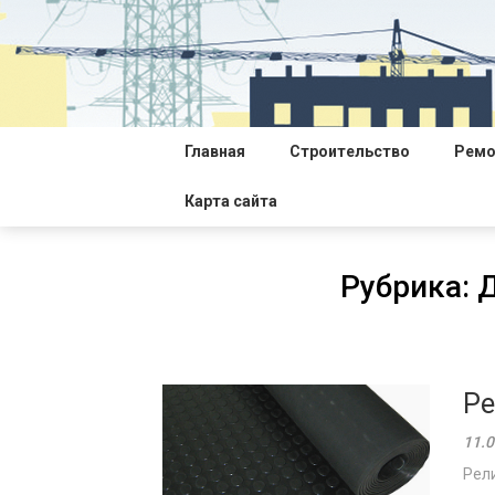
Перейти
к
содержимому
Главная
Строительство
Ремо
Карта сайта
Рубрика:
Д
Ре
11.0
Рели