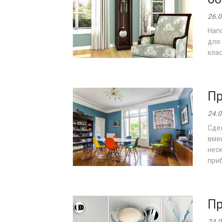
26.0
Напо
для 
клас
Пр
24.0
Сде
вме
нес
приб
Пр
24.0