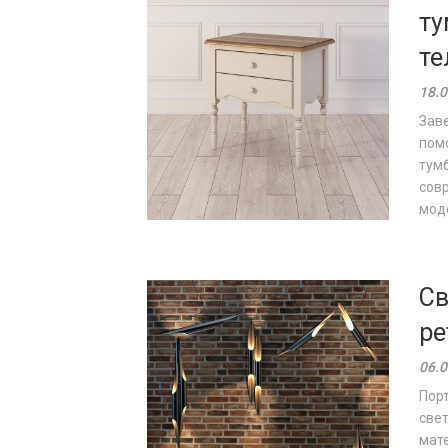
ту
те
18.0
Зав
помо
тум
сов
моде
Св
ре
06.0
Порт
свет
мат