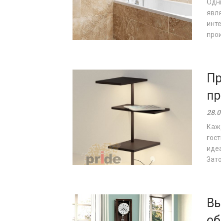
Одн
явля
инте
прои
Пр
пр
28.0
Каж
гост
идеа
Зато
Вы
об