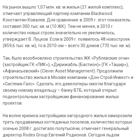
На рынок вышло 1,07 млн. кв. м жилья (21 жилой комплекс),
отмечает управляющий партнер компании Blackwood
Константин Ковалев. Для сравнения: в 2009 г. этот показатель
составил 300 тыс. кв. м (10 ЖК). Тем не менее, в 2010 г.
количество новых строек значительно не увеличилось,
утверждает В. Луцков. Если в 2009 г. появилось 48 новостроек
(859,6 тыс. кв. м), то в 2010-ом – всего 30 домов (770 тыс. кв. м).
Так, было возобновлено строительство ЖК «Рублевские огни»
(застройщик ГК «ПИК»), «Дирижабль (Бастион)» (ГК «Ташир»),
«Афанасьевский» (Clever Asset Management). Продолжили
строительство жилья в Москве компании «Дон-Строй Инвест» и
«Система-Галс». Сделать это девелоперы смогли благодаря
своему новому владельцу – банку ВТБ, который открыл
подконтрольным застройщикам финансирование жилых
проектов.
На волне кризиса застройщики загородного жилья заморозили
треть продаваемых коттеджных поселков, количество которых
осенью 2008 г. достигало полутысячи, отмечает генеральный
директор Rodex Group Евгений Родионов. Сегодня льдом