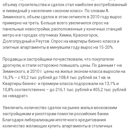
объему строительства и сделок стал наиболее востребованный
и ликвидный у населения «эконом-класс». По словам А.
Зиминского, объем сделок в этом сегменте в 2010 году вырос
примерно на треть. Больше всего увеличился спрос на
панельные новостройки, расположенные у конечных станций
метро и в городах-спутниках Химки, Красногорск,
Долгопрудный и Реутов. Спрос на квартиры бизнес-класса и
элитные апартаменты в минувшем году вырос на 15-20%.
Продавцы и застройщики почувствовали, что покупатели
дрогнули, и стали осторожно повышать цены. По данным г-на
Зиминского, в 2010 г. цены на жилье эконом-класса выросли на
16,3% – с 93,2 тыс. рублей до 108,4 тыс. рублей за 1 кв. м.
Квартиры бизнес- и премиум-класса подорожали на 13,1% и
10,8% соответственно – до 216,1 тыс. рублей и 405,2 тыс. рублей
за «квадрат».
Увеличить количество сделок на рынке жилья московским
застройщикам и риэлторам помогли российские банки.
Благодаря либерализации ипотечного кредитования
количество желающих купить апартаменты в столичных