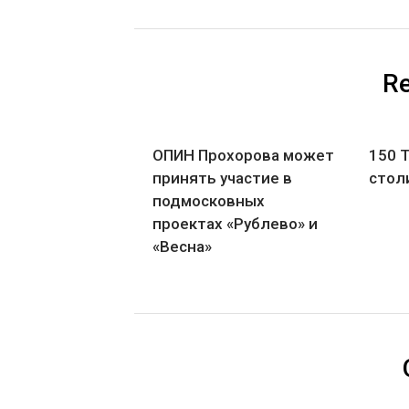
Re
ОПИН Прохорова может
150 
принять участие в
столи
подмосковных
проектах «Рублево» и
«Весна»