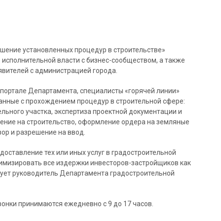
шение установленных процедур в строительстве»
 исполнительной власти с бизнес-сообществом, а также
явителей с администрацией города.
 портале Департамента, специалисты «горячей линии»
занные с прохождением процедур в строительной сфере:
льного участка, экспертиза проектной документации и
ение на строительство, оформление ордера на земляные
ор и разрешение на ввод.
доставление тех или иных услуг в градостроительной
нимизировать все издержки инвесторов-застройщиков как
рует руководитель Департамента градостроительной
Звонки принимаются ежедневно с 9 до 17 часов.