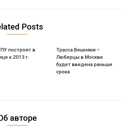
lated Posts
ТПУ построят в
Трасса Вешняки –
це к 2013 г.
Люберцы в Москве
будет введена раньше
срока
Об авторе