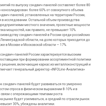
иятий по выпуску сэндвич-панелей составляет более 80
но консолидирован: более 60% от совокупного объема
ндвич-панелей, установленных на территории России,
я в исследовании. Остальной объем производства
предприятиями местного значения, проектные мощности
рузка мощностей, как правило, не превышает 10%.
изводству сэндвич-панелей в России среди российских
 Ленинградской области, на долю которых приходится до
кже в Москве и Московской области — 17%.
ок сэндвич-панелей России характеризуется высоким
 поставщики при формировании ассортиментной политики
е решения, включающие каркас из металлоконструкций и
тмечает генеральный директор «INFOLine-Аналитика»
нок сэндвич-панелей будет развиваться по умеренно
стом спроса в физическом выражении 8-10% и в
в связи с опережающими темпами роста
 рынке будет усиливаться, а средний по отрасли рынок
ревысит 30%, убеждены аналитики.