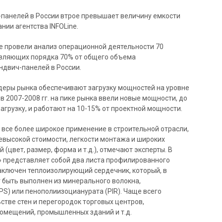
панелей в России втрое превышает величину емкости
нии агентства INFOLine.
e провели анализ операционной деятельности 70
авляющих порядка 70% от общего объема
ндвич-панелей в России.
деры рынка обеспечивают загрузку мощностей на уровне
в 2007-2008 гг. на пике рынка ввели новые мощности, до
загрузку, и работают на 10-15% от проектной мощности.
все более широкое применение в строительной отрасли,
евысокой стоимости, легкости монтажа и широких
(цвет, размер, форма и т.д.), отмечают эксперты. В
» представляет собой два листа профилированного
аключен теплоизолирующий сердечник, который, в
 быть выполнен из минерального волокна,
PS) или пенополиизоцианурата (PIR). Чаще всего
стве стен и перегородок торговых центров,
помещений, промышленных зданий и т.д.