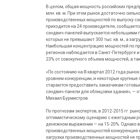
В целом, общая мощность российских предпр
млн. кв. м. При этом рынок достаточно силь
производственных мощностей по выпуску сэ
приходится на 24 производителя, сообщаетс
сэндвич-панелей выпускается небольшими 
которых не превышают 300 тыс. кв. м., а заг
Наибольшая концентрацию мощностей по про
регионов наблюдается в Санкт-Петербурге и
23% от совокупного объема мощностей, а та
«По состоянию на III квартал 2012 года рын
уровнем конкуренции, и некоторые крупные
стараются предоставить заказчикам готовы
сэндвич-панели для облицовки здания», — о
Михаил Бурмистров.
По прогнозам экспертов, в 2012-2015 гг. ры
оптимистическому сценарию с ежегодным ро
денежном выражении — на 15-20%. Однако 
производственных мощностей конкуренция на
загрузки производственных мощностей не п