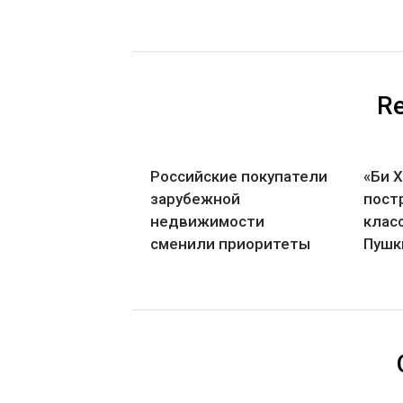
Re
Российские покупатели
«Би 
зарубежной
пост
недвижимости
клас
сменили приоритеты
Пушк