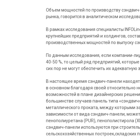
Объем мощностей по производству сэндвич-
рынка, говорится в аналитическом исследова
В рамках исследования специалисты INFOLin
крупнейших предприятий и холдингов, сост
производственных мощностей по выпуску сэ
По данным исследования, если компании-ли
40-50 %, то целый ряд предприятий, которые 
сих пор не могут обеспечить их адекватную 
В настоящее время сэндвич-панели находят 
в основном благодаря своей относительно н
возможностей в плане дизайнерских решений 
большинстве случаев панель типа «сэндвич
металлического проката, между которыми з
зависимости от вида сэндвич-панели, может
пенополиуретана (PUR), пенополистирола (X
сэндвич-панели используются при строитель
сельскохозяйственных построек,складских 