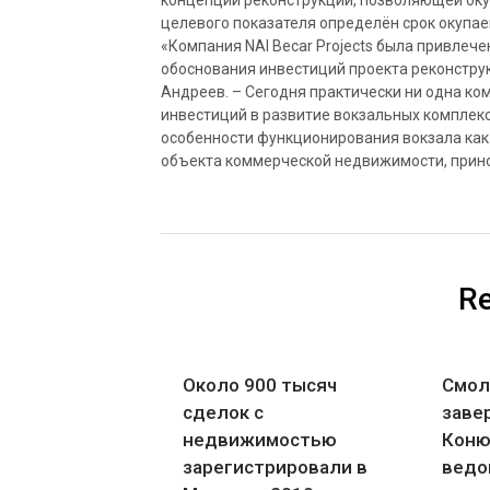
концепции реконструкции, позволяющей оку
целевого показателя определён срок окупаем
«Компания NAI Becar Projects была привлеч
обоснования инвестиций проекта реконстру
Андреев. – Сегодня практически ни одна ко
инвестиций в развитие вокзальных комплекс
особенности функционирования вокзала как о
объекта коммерческой недвижимости, прин
Re
Около 900 тысяч
Смол
сделок с
заве
недвижимостью
Коню
зарегистрировали в
ведо