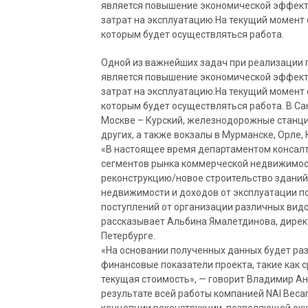
является повышение экономической эффект
затрат на эксплуатацию.На текущий момент 
которым будет осуществляться работа.
Одной из важнейших задач при реализации
является повышение экономической эффект
затрат на эксплуатацию.На текущий момент 
которым будет осуществляться работа. В Сан
Москве – Курский, железнодорожные станци
других, а также вокзалы в Мурманске, Орле,
«В настоящее время департаментом консалт
сегментов рынка коммерческой недвижимост
реконструкцию/новое строительство зданий
недвижимости и доходов от эксплуатации п
поступлений от организации различных вид
рассказывает Альбина Ямалетдинова, директ
Петербурге.
«На основании полученных данных будет ра
финансовые показатели проекта, такие как 
текущая стоимость», — говорит Владимир Анд
результате всей работы компанией NAI Beca