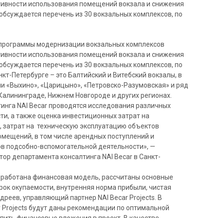
ивности использования помещений вокзала и снижения
обсуждается перечень из 30 вокзальных комплексов, по
 программы модернизации вокзальных комплексов
ивности использования помещений вокзала и снижения
обсуждается перечень из 30 вокзальных комплексов, по
кт-Петербурге – это Балтийский и Витебский вокзалы, в
и «Выхино», «Царицыно», «Петровско-Разумовская» и ряд
 Калининграде, Нижнем Новгороде и других регионах.
инга NAI Becar проводятся исследования различных
и, а также оценка инвестиционных затрат на
, затрат на техническую эксплуатацию объектов
омещений, в том числе арендных поступлений и
ов подсобно-вспомогательной деятельности», —
ор департамента консалтинга NAI Becar в Санкт-
зработана финансовая модель, рассчитаны основные
срок окупаемости, внутренняя норма прибыли, чистая
реев, управляющий партнер NAI Becar Projects. В
r Projects будут даны рекомендации по оптимальной