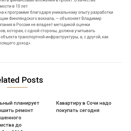
пить финансовые вложения в проект. В качестве
ости в 10 лет.
ена к программе благодаря уникальному опыту разработки
кции Финляндского вокзала, — объясняет Владимир
мпания в России не владеет методикой оценки
ов, которая, с одной стороны, должна учитывать
бъекта транспортной инфраструктуры, а, с другой, как
осящего доход».
lated Posts
ьный планирует
Кавартиру в Сочи надо
ршить ремонт
покупать сегодня
шенного
мства до