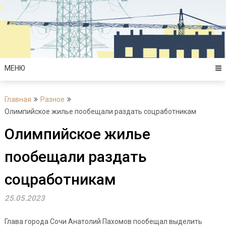
Перейти
к
содержимому
МЕНЮ
Главная
Разное
Олимпийское жилье пообещали раздать соцработникам
Олимпийское жилье
пообещали раздать
соцработникам
25.05.2023
Глава города Сочи Анатолий Пахомов пообещал выделить