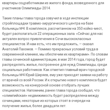
квартиры соцработникам из жилого фонда, возведенного для
участников Олимпиады-2014.
Такие планы глава города озвучил в ходе инспекции
стройплощадки травмо-хирургического центра на базе
больницы №4. В комплексе, рассчитанном на 350 койко-мест,
будет располагаться 22 операционных зала. «Сейчас для нас
актуален вопрос привлечения в Сочи высококлассных
специалистов. И нам есть, что им предложить, — сказал
Анатолий Пахомов. — Помимо прекрасных условий труда в
современной клинике, мы обеспечим их квартирами». По словам
главы сочинской администрации, в мае 2014 года, город будет
распределять жилье, построенное для нужд Олимпиады, среди
социальных работников. Как отметил главный врач городской
больницы №4 Юрий Ширяев, ему уже приходят заявки на работу
от врачей со всей России. И к открытию нового комплекса будет
возможность на конкурсной основе отобрать лучших
специалистов. Напомним, ранее глава города сообщал, что
«олимпийская» недвижимость будет распределена между
сочинцами, некоторые из которых стоят в очереди на
получение жилья, более двадцати лет.