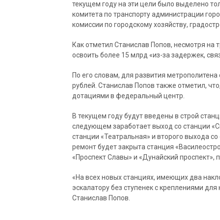
текущем году на эти цели было выделено то
комитета по транспорту администрации горо
комиссии по городскому хозяйству, градост
Как отметил Станислав Попов, несмотря на т
освоить более 15 млрд «из-за задержек, св
По его словам, для развития метрополитена
рублей. Станислав Попов также отметил, что
дотациями в федеральный центр.
В текущем году будут введены в строй стан
следующем заработает выход со станции «Сп
станции «Театральная» и второго выхода со 
ремонт будет закрыта станция «Василеостро
«Проспект Славы» и «Дунайский проспект», 
«На всех новых станциях, имеющих два накл
эскалатору без ступенек с креплениями для 
Станислав Попов.