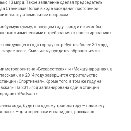
лько 13 млрд. Такое заявление сделал председатель
да Станислав Попов в ходе заседания постоянной
роительству и земельным вопросам.
ребуемую сумму, в текущем году город и не смог бы
язанных с изменениями в требованиях к проектированию».
 со следующего года городу потребуется более 30 млрд
, скорее всего, Смольному придется обращаться за
ции метрополитена «Бухарестская» и «Международная», в
асская», а к 2014 году завершится строительство
станции «Спортивная». Кроме того, в том же году на
вская». Па 2015 год запланирована сдача станций
передает «РосБалт».
онных хода, будет по одному траволатору — плоскому
колясок — для перевозки инвалидов», рассказал