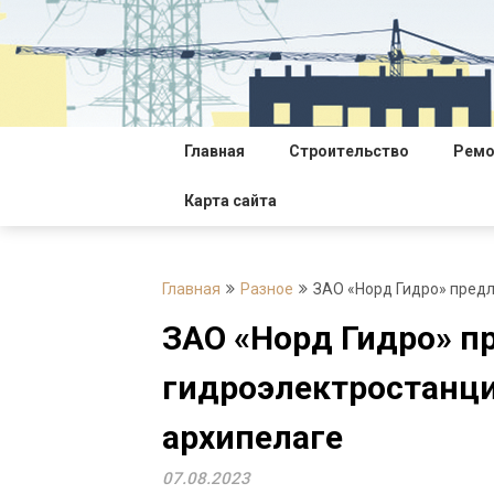
Перейти
к
содержимому
Главная
Строительство
Ремо
Карта сайта
Главная
Разное
ЗАО «Норд Гидро» пред
ЗАО «Норд Гидро» п
гидроэлектростанц
архипелаге
07.08.2023