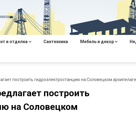
нт и отделка
Сантехника
Мебель и декор
Не
лагает построить гидроэлектростанцию на Соловецком архипелаг
редлагает построить
ию на Соловецком