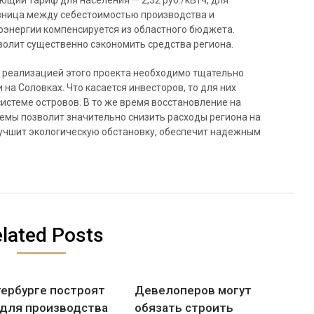
ющий тариф для населения — 2,32 руб./кВтч, для
азница между себестоимостью производства и
энергии компенсируется из областного бюджета.
волит существенно сэкономить средства региона.
д реализацией этого проекта необходимо тщательно
на Соловках. Что касается инвесторов, то для них
истеме островов. В то же время восстановление на
мы позволит значительно снизить расходы региона на
учшит экологическую обстановку, обеспечит надежным
lated Posts
тербурге построят
Девелоперов могут
 для производства
обязать строить