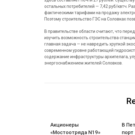
здесь составляет почти 27 рублей. Существу
остальных потребителей — 7,42 руб/квтч. Р
фактическими тарифами на продажу электро
Поэтому строительство ГЭС на Соловках поз
В правительстве области считают, что пере
изучить возможность строительства станции 
главная задача — не навредить хрупкой экос
современном уровне работающей гидросисте
содержание инфраструктуры архипелага, ул
энергоснабжением жителей Соловков.
Re
Акционеры
В Пе
«Мостоотряда N19»
порт