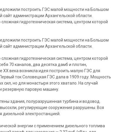
редложили построить ГЭС малой мощности на Большом
 сайт администрации Архангельской области.
 сложная гидротехническая система, центром которой
редложили построить ГЭС малой мощности на Большом
 сайт администрации Архангельской области.
 сложная гидротехническая система, центром которой
себя 70 каналов, два десятка дамб и плотин,
е ХХ века возникла идея построить малую ГЭС для
Первый ток Соловецкая ГЭС дала в 1909 году. Мощность
 сил, но для монастыря этого хватало. На случай
ли резервную паровую машину.
стены здания, полуразрушенная турбина и водовод.
ю высохли, регулирующие сооружения разрушены. Вся
я дизельной электростанцией.
рической энергии с применением дизельного топлива