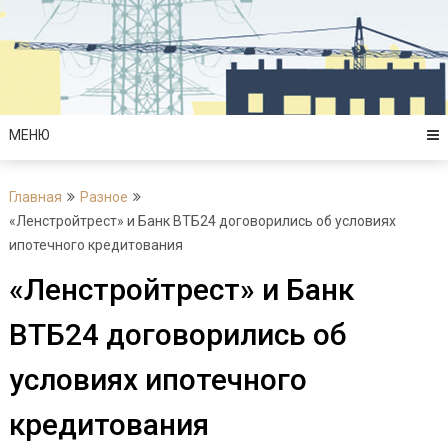
Перейти
к
содержимому
МЕНЮ
Главная
Разное
«Ленстройтрест» и Банк ВТБ24 договорились об условиях
ипотечного кредитования
«Ленстройтрест» и Банк
ВТБ24 договорились об
условиях ипотечного
кредитования