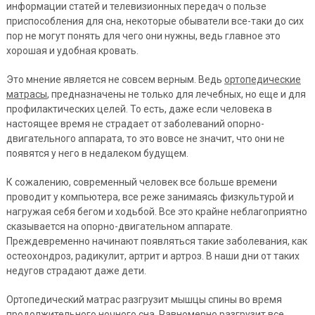
информации статей и телевизионных передач о пользе
приспособления для сна, некоторые обыватели все-таки до сих
пор не могут понять для чего они нужны, ведь главное это
хорошая и удобная кровать.
Это мнение является не совсем верным. Ведь
ортопедические
матрасы
, предназначены не только для лечебных, но еще и для
профилактических целей. То есть, даже если человека в
настоящее время не страдает от заболеваний опорно-
двигательного аппарата, то это вовсе не значит, что они не
появятся у него в недалеком будущем.
К сожалению, современный человек все больше времени
проводит у компьютера, все реже занимаясь физкультурой и
нагружая себя бегом и ходьбой. Все это крайне неблагоприятно
сказывается на опорно-двигательном аппарате.
Преждевременно начинают появляться такие заболевания, как
остеохондроз, радикулит, артрит и артроз. В наши дни от таких
недугов страдают даже дети.
Ортопедический матрас разгрузит мышцы спины во время
продолжительного ночного сна. Равномерно разгрузит все