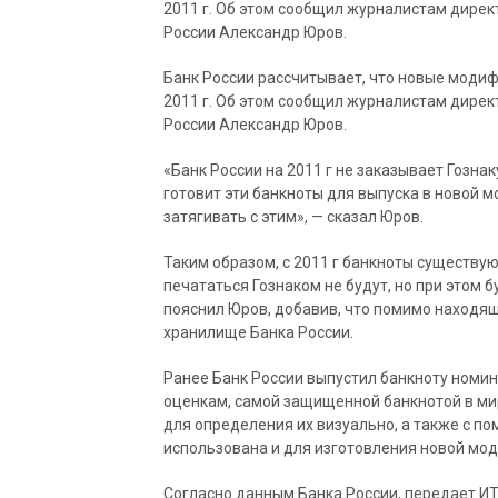
2011 г. Об этом сообщил журналистам дире
России Александр Юров.
Банк России рассчитывает, что новые модиф
2011 г. Об этом сообщил журналистам дире
России Александр Юров.
«Банк России на 2011 г не заказывает Гозна
готовит эти банкноты для выпуска в новой м
затягивать с этим», — сказал Юров.
Таким образом, с 2011 г банкноты существу
печататься Гознаком не будут, но при этом 
пояснил Юров, добавив, что помимо находящ
хранилище Банка России.
Ранее Банк России выпустил банкноту номин
оценкам, самой защищенной банкнотой в ми
для определения их визуально, а также с п
использована и для изготовления новой моди
Согласно данным Банка России, передает ИТ