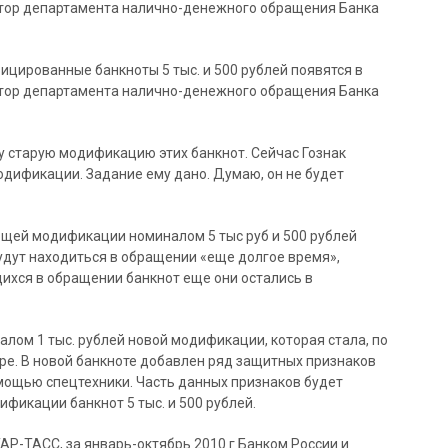
ктор департамента налично-денежного обращения Банка
ицированные банкноты 5 тыс. и 500 рублей появятся в
ктор департамента налично-денежного обращения Банка
ку старую модификацию этих банкнот. Сейчас Гознак
одификации. Задание ему дано. Думаю, он не будет
ющей модификации номиналом 5 тыс руб и 500 рублей
будут находиться в обращении «еще долгое время»,
ихся в обращении банкнот еще они остались в
алом 1 тыс. рублей новой модификации, которая стала, по
ре. В новой банкноте добавлен ряд защитных признаков
омощью спецтехники. Часть данных признаков будет
фикации банкнот 5 тыс. и 500 рублей.
АР-ТАСС, за январь-октябрь 2010 г Банком России и