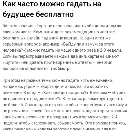
Как часто можно гадать на
будущее бесплатно
Золотое правило Таро: не переспрашивать об одном и том же
слишком часто. Компания даёт рекомендации по частоте
бесплатных онлайн-гаданий на картах. На один и тот же
серьёзный вопрос (например, «Выйду ли я замуж за этого
человека?») можно гадать не чаще одного раза в 2-3 недели.
Если вы переспрашиваете каждые два дня, карты начинают
«шутить» или давать противоречивые ответы — энергия
вопроса не обновляется так быстро.
При этом на разные темы можно гадать хоть ежедневно.
Например, утром — «Карта дня» о том, на что обратить
внимание. В обед — «Как пройдёт встреча?». Вечером — «Стоит
ли принимать предложение?». Компания рекомендует делать
не более 5-7 раскладов в сутки, чтобы не перегружать психику и
не размывать фокус. Также важно после каждого предсказания
записывать результат и возвращаться к записям через 2-4
недели, чтобы отслеживать сбываемость. Это поможет понять,
какие расклады и колоды работают лучше именно для вас.