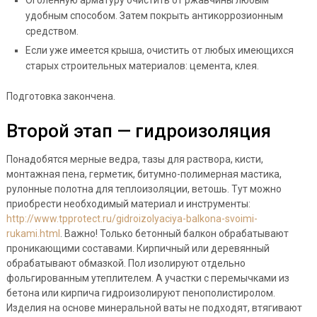
Оголенную арматуру очистить от ржавчины любым
удобным способом. Затем покрыть антикоррозионным
средством.
Если уже имеется крыша, очистить от любых имеющихся
старых строительных материалов: цемента, клея.
Подготовка закончена.
Второй этап — гидроизоляция
Понадобятся мерные ведра, тазы для раствора, кисти,
монтажная пена, герметик, битумно-полимерная мастика,
рулонные полотна для теплоизоляции, ветошь. Тут можно
приобрести необходимый материал и инструменты:
http://www.tpprotect.ru/gidroizolyaciya-balkona-svoimi-
rukami.html
. Важно! Только бетонный балкон обрабатывают
проникающими составами. Кирпичный или деревянный
обрабатывают обмазкой. Пол изолируют отдельно
фольгированным утеплителем. А участки с перемычками из
бетона или кирпича гидроизолируют пенополистиролом.
Изделия на основе минеральной ваты не подходят, втягивают