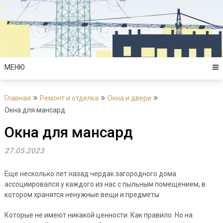
Перейти
к
содержимому
МЕНЮ
Главная
Ремонт и отделка
Окна и двери
Окна для мансард
Окна для мансард
27.05.2023
Еще несколько лет назад чердак загородного дома
ассоциировался у каждого из нас с пыльным помещением, в
котором хранятся ненужные вещи и предметы
Которые не имеют никакой ценности. Как правило. Но на