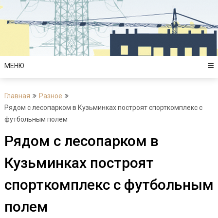
Перейти
к
содержимому
МЕНЮ
Главная
Разное
Рядом с лесопарком в Кузьминках построят спорткомплекс с
футбольным полем
Рядом с лесопарком в
Кузьминках построят
спорткомплекс с футбольным
полем