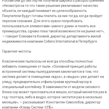
России они до сих пор не получили широкого распространения.
«Несмотря на то что такие решения увеличивают качество
объекта, не каждый понимает их целесообразность.
Покупатели будут готовы платить за них тогда, когда пройдет
перелом сознания. Для этого нужно попробовать
попользоваться элементами «умного дома» и понять все
преимущества, однако пока такой возможности на рынке нет»,
— говорит Елизавета Конвей, директор департамента жилой
недвижимости компании Colliers International в Петербурге.
Гарантия чистоты
Классические пылесосы не всегда способны полностью
избавить помещение от пыли. «Основной принцип работы
встроенной системы пылеудаления заключается в том, что
система делает в помещении «вдох», а «выдох» уже делает на
улицу, предварительно отфильтровав крупный мусор в
специальный контейнер. В зависимости от модели силового
блока сор может прессоваться в мешок, который меняется раз в
год–полтора, либо в ведро, которое чистится раз в несколько
месяцев», — рассказывает Константин Сиволобов, директор
компании «Клиар Систем–СПБ».