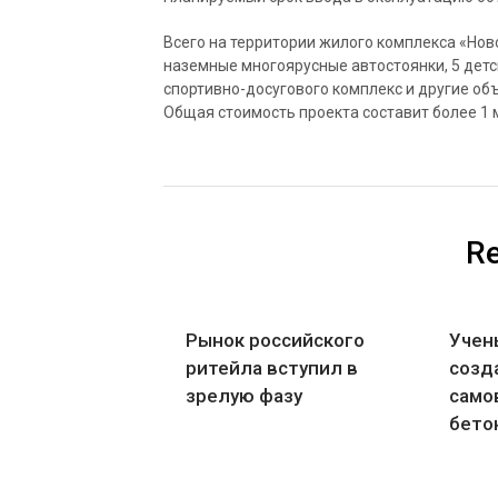
Всего на территории жилого комплекса «Нов
наземные многоярусные автостоянки, 5 детск
спортивно-досугового комплекс и другие о
Общая стоимость проекта составит более 1 м
Re
Рынок российского
Учен
ритейла вступил в
созд
зрелую фазу
само
бето