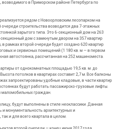
, возводимого в Приморском районе Петербурга по
реализуется рядом с Новоорловским лесопарком на
й очереди строительства возводится два 7-этажных
тоянкой зарытого типа. Это 6-секционный дом на 263
1-секционный дом с замкнутым двором на 357 квартир
, в рамках второй очереди будет создано 620 квартир
торговых и сервисных помещений (1 180 кв. м — в первом
тажная автостоянка, рассчитанная на 252 машиноместа.
артиры от однокомнатных площадью 19,5 кв. м. до
Высота потолков в квартирах составит 2,7 м. Все балконы
ажах запроектированы удобные кладовые, в части квартир
остоянках будут работать пассажирско-грузовые лифты.
я маломобильных граждан.
лицу, будут выполнены в стиле неоклассики. Данная
ь и монументальность архитектурных и
так и для всего квартала в целом.
ектов второй очереди — конец июня 2017 года.