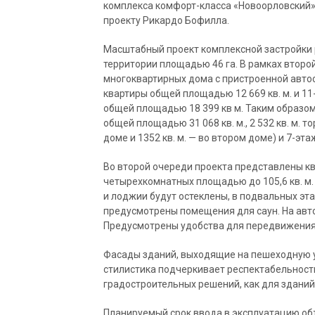
комплекса комфорт-класса «Новоорловский»
проекту Рикардо Бофилла.
Масштабный проект комплексной застройки 
территории площадью 46 га. В рамках второ
многоквартирных дома с пристроенной автос
квартиры общей площадью 12 669 кв. м. и 1
общей площадью 18 399 кв м. Таким образом
общей площадью 31 068 кв. м., 2 532 кв. м. 
доме и 1352 кв. м. — во втором доме) и 7-э
Во второй очереди проекта представлены кв
четырехкомнатных площадью до 105,6 кв. м. 
и лоджии будут остеклены, в подвальных эт
предусмотрены помещения для саун. На авт
Предусмотрены удобства для передвижени
Фасады зданий, выходящие на пешеходную у
стилистика подчеркивает респектабельност
градостроительных решений, как для зданий, 
Планируемый срок ввода в эксплуатацию объ