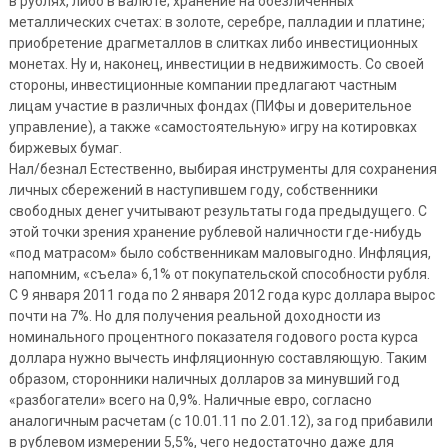
в рублях, либо в валюте; хранение на обезличенных
металлических счетах: в золоте, серебре, палладии и платине;
приобретение драгметаллов в слитках либо инвестиционных
монетах. Ну и, наконец, инвестиции в недвижимость. Со своей
стороны, инвестиционные компании предлагают частным
лицам участие в различных фондах (ПИФы и доверительное
управление), а также «самостоятельную» игру на котировках
биржевых бумаг.
Нал/безнал Естественно, выбирая инструменты для сохранения
личных сбережений в наступившем году, собственники
свободных денег учитывают результаты года предыдущего. С
этой точки зрения хранение рублевой наличности где-нибудь
«под матрасом» было собственникам маловыгодно. Инфляция,
напомним, «съела» 6,1% от покупательской способности рубля.
С 9 января 2011 года по 2 января 2012 года курс доллара вырос
почти на 7%. Но для получения реальной доходности из
номинального процентного показателя годового роста курса
доллара нужно вычесть инфляционную составляющую. Таким
образом, сторонники наличных долларов за минувший год
«разбогатели» всего на 0,9%. Наличные евро, согласно
аналогичным расчетам (с 10.01.11 по 2.01.12), за год прибавили
в рублевом измерении 5,5%, чего недостаточно даже для