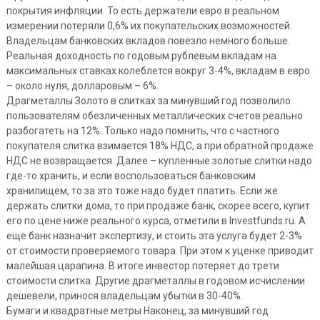
покрытия инфляции. То есть держатели евро в реальном
измерении потеряли 0,6% их покупательских возможностей.
Владельцам банковских вкладов повезло немного больше.
Реальная доходность по годовым рублевым вкладам на
максимальных ставках колеблется вокруг 3-4%, вкладам в евро
– около нуля, долларовым – 6%.
Драгметаллы Золото в слитках за минувший год позволило
пользователям обезличенных металлических счетов реально
разбогатеть на 12%. Только надо помнить, что с частного
покупателя слитка взимается 18% НДС, а при обратной продаже
НДС не возвращается. Далее – купленные золотые слитки надо
где-то хранить, и если воспользоваться банковским
хранилищем, то за это тоже надо будет платить. Если же
держать слитки дома, то при продаже банк, скорее всего, купит
его по цене ниже реального курса, отметили в Investfunds.ru. А
еще банк назначит экспертизу, и стоить эта услуга будет 2-3%
от стоимости проверяемого товара. При этом к уценке приводит
малейшая царапина. В итоге инвестор потеряет до трети
стоимости слитка. Другие драгметаллы в годовом исчислении
дешевели, принося владельцам убытки в 30-40%.
Бумаги и квадратные метры Наконец, за минувший год