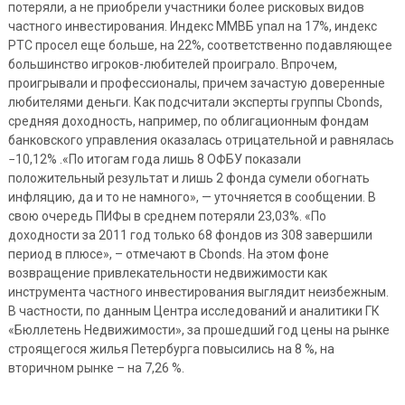
потеряли, а не приобрели участники более рисковых видов
частного инвестирования. Индекс ММВБ упал на 17%, индекс
РТС просел еще больше, на 22%, соответственно подавляющее
большинство игроков-любителей проиграло. Впрочем,
проигрывали и профессионалы, причем зачастую доверенные
любителями деньги. Как подсчитали эксперты группы Cbonds,
средняя доходность, например, по облигационным фондам
банковского управления оказалась отрицательной и равнялась
−10,12% .«По итогам года лишь 8 ОФБУ показали
положительный результат и лишь 2 фонда сумели обогнать
инфляцию, да и то не намного», — уточняется в сообщении. В
свою очередь ПИФы в среднем потеряли 23,03%. «По
доходности за 2011 год только 68 фондов из 308 завершили
период в плюсе», – отмечают в Cbonds. На этом фоне
возвращение привлекательности недвижимости как
инструмента частного инвестирования выглядит неизбежным.
В частности, по данным Центра исследований и аналитики ГК
«Бюллетень Недвижимости», за прошедший год цены на рынке
строящегося жилья Петербурга повысились на 8 %, на
вторичном рынке – на 7,26 %.