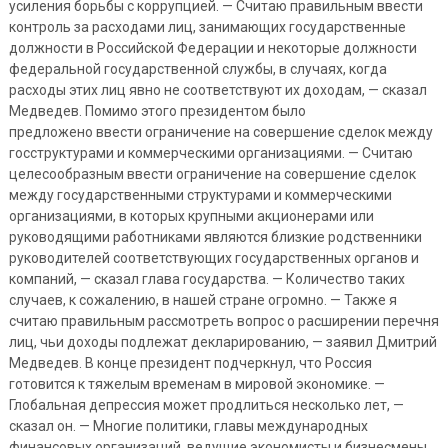
усиления борьбы с коррупцией. — Считаю правильным ввести
контроль за расходами лиц, занимающих государственные
должности в Российской Федерации и некоторые должности
федеральной государственной службы, в случаях, когда
расходы этих лиц явно не соответствуют их доходам, — сказал
Медведев. Помимо этого президентом было
предложено ввести ограничение на совершение сделок между
госструктурами и коммерческими организациями. — Считаю
целесообразным ввести ограничение на совершение сделок
между государственными структурами и коммерческими
организациями, в которых крупными акционерами или
руководящими работниками являются близкие родственники
руководителей соответствующих государственных органов и
компаний, — сказал глава государства. — Количество таких
случаев, к сожалению, в нашей стране огромно. — Также я
считаю правильным рассмотреть вопрос о расширении перечня
лиц, чьи доходы подлежат декларированию, — заявил Дмитрий
Медведев. В конце президент подчеркнул, что Россия
готовится к тяжелым временам в мировой экономике. —
Глобальная депрессия может продлиться несколько лет, —
сказал он. — Многие политики, главы международных
финансовых организаций, ведущие экономисты и бизнесмены