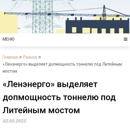
Перейти
к
содержимому
МЕНЮ
Главная
Разное
«Ленэнерго» выделяет допмощность тоннелю под Литейным
мостом
«Ленэнерго» выделяет
допмощность тоннелю под
Литейным мостом
02.05.2023