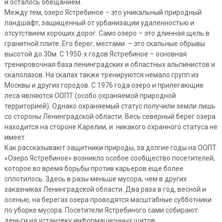
и осталось обещанием.
Между тем, озеро Ястребиное – это уникальный природный
ландшафт, защищенный от урбанизации удаленностью и
отсутствием хороших дорог. Само озеро – это длинная щель в
гранитной плите. Его берег, местами – это скальные обрывы
высотой до 30м. С 1950-х годов Ястребиное – основная
тренировочная база ленинградских и областных альпинистов и
скалолазов. На скалах также тренируются немало групп из
Москвы и других городов. С 1976 года озеро и прилегающие
леса являются ООПТ (особо охраняемой природной
территорией). Однако охраняемый статус получили земли лишь
со стороны Ленинградской области. Весь северный берег озера
находится на стороне Карелии, и никакого охранного статуса не
имеет.
Как рассказывают защитники природы, за долгие годы на ООПТ
«Озеро Ястребиное» возникло особое сообщество посетителей,
которое во время борьбы против карьеров еще более
сплотилось. Здесь в разы меньше мусора, чем в других
заказниках Ленинградской области. Два раза в год, весной и
осенью, на берегах озера проводятся масштабные субботники
по уборке мусора. Посетители Ястребиного сами собирают
деньги на установку информационных щитов