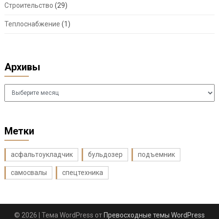
Строительство
(29)
Теплоснабжение
(1)
Архивы
Архивы
Метки
асфальтоукладчик
бульдозер
подъемник
самосвалы
спецтехника
© 2026
| Тема WordPress от
Превосходные темы WordPress