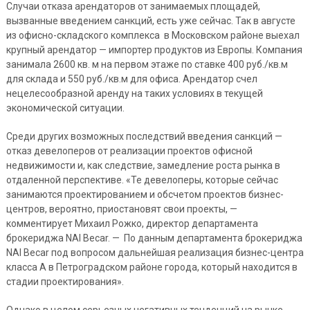
Случаи отказа арендаторов от занимаемых площадей,
вызванные введением санкций, есть уже сейчас. Так в августе
из офисно-складского комплекса в Московском районе выехал
крупный арендатор — импортер продуктов из Европы. Компания
занимала 2600 кв. м на первом этаже по ставке 400 руб./кв.м
для склада и 550 руб./кв.м для офиса. Арендатор счел
нецелесообразной аренду на таких условиях в текущей
экономической ситуации.
Среди других возможных последствий введения санкций —
отказ девелоперов от реализации проектов офисной
недвижимости и, как следствие, замедление роста рынка в
отдаленной перспективе. «Те девелоперы, которые сейчас
занимаются проектированием и обсчетом проектов бизнес-
центров, вероятно, приостановят свои проекты, —
комментирует Михаил Рожко, директор департамента
брокериджа NAI Becar. — По данным департамента брокериджа
NAI Becar под вопросом дальнейшая реализация бизнес-центра
класса А в Петроградском районе города, который находится в
стадии проектирования».