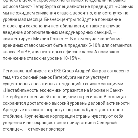
Однако в целом серьезных негативных тенденций на рынке
офисов Санкт-Петербурга специалисты не предвидят. «Осенью
мы не ожидаем снижения ставок, вероятно, они останутся на
уровне мая месяца. Бизнес-центры пойдут на понижение
ставок при сохранении нестабильности, а также в случае
введение дополнительных международных санкций, —
комментирует Михаил Рожко. — В этом случае колебание
арендных ставок может быть в пределах 5-10% для сегментов
класса В и В+, для некоторых офисов класса А возможно
понижение ставок на уровне 10-15%».
Региональный директор EKE Group Андрей Хитров согласен с
тем, что офисный рынок Петербурга не почувствует
существенных негативных тенденций в связи с санкциями.
«Нестабильность экономики отразится на Москве и Санкт-
Петербурге в меньшей степени, чем на регионах. В столицах
сохранится достаточно высокий уровень деловой активности.
Арендные ставки не вырастут, но рынок будет достаточно
стабилен. Крупнейшие корпорации страны чувствуют себя
уверенно и не сокращают свое присутствие в Северной
столице», — отмечает эксперт.