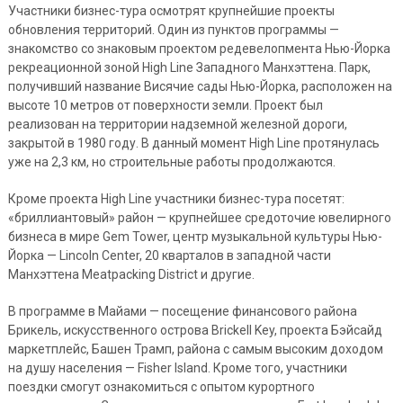
Участники бизнес-тура осмотрят крупнейшие проекты
обновления территорий. Один из пунктов программы —
знакомство со знаковым проектом редевелопмента Нью-Йорка
рекреационной зоной High Line Западного Манхэттена. Парк,
получивший название Висячие сады Нью-Йорка, расположен на
высоте 10 метров от поверхности земли. Проект был
реализован на территории надземной железной дороги,
закрытой в 1980 году. В данный момент High Line протянулась
уже на 2,3 км, но строительные работы продолжаются.
Кроме проекта High Line участники бизнес-тура посетят:
«бриллиантовый» район — крупнейшее средоточие ювелирного
бизнеса в мире Gem Tower, центр музыкальной культуры Нью-
Йорка — Lincoln Center, 20 кварталов в западной части
Манхэттена Meatpacking District и другие.
В программе в Майами — посещение финансового района
Брикель, искусственного острова Brickell Key, проекта Бэйсайд
маркетплейс, Башен Трамп, района с самым высоким доходом
на душу населения — Fisher Island. Кроме того, участники
поездки смогут ознакомиться с опытом курортного