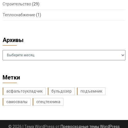
Строительство
(29)
Теплоснабжение
(1)
Архивы
Архивы
Метки
асфальтоукладчик
бульдозер
подъемник
самосвалы
спецтехника
© 2026
| Тема WordPress от
Превосходные темы WordPress