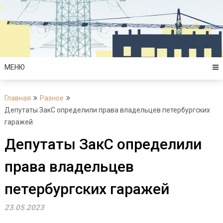
Перейти
к
содержимому
МЕНЮ
Главная
Разное
Депутаты ЗакС определили права владельцев петербургских
гаражей
Депутаты ЗакС определили
права владельцев
петербургских гаражей
23.05.2023