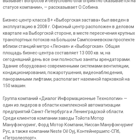
вызывает вопросов и безусловно благоприятно сказывается на
статусе компании», — рассказывает О.Собина.
Бизнес-центр класса В+ «Выборгская застава» был введен в
эксплуатацию в 2008 г. Офисный центр расположен в деловом
квартале на Выборгской стороне, в месте пересечения крупных
транспортных потоков на Большом Сампсониевском проспекте
вблизи станций метро «Лесная» и «Выборгская». Общая
площадь бизнес-центра составляет 13 000 кв. м, на
сегодняшний день все они полностью заняты арендаторами.
Здание оборудовано современными системами вентиляции,
кондиционирования, пожаротушения, видеонаблюдения,
панорамными лифтами, располагает наземной парковкой на
150 машин.
Группа компаний «Диалог Информационные Технологии» —
один из лидеров в области комплексной автоматизации
предприятий Санкт-Петербурга и Ленинградской области.
Среди клиентов компании заводы Тойота Мотор
Мануфэкчуринг, Форд Мотор Компани, Ниссан Мануфэкчуринг
Рус, а также компании Neste Oil Oyj, Контейнершипс-СПб,
«Петролеспорт».