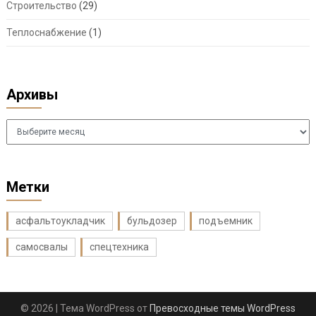
Строительство
(29)
Теплоснабжение
(1)
Архивы
Архивы
Метки
асфальтоукладчик
бульдозер
подъемник
самосвалы
спецтехника
© 2026
| Тема WordPress от
Превосходные темы WordPress