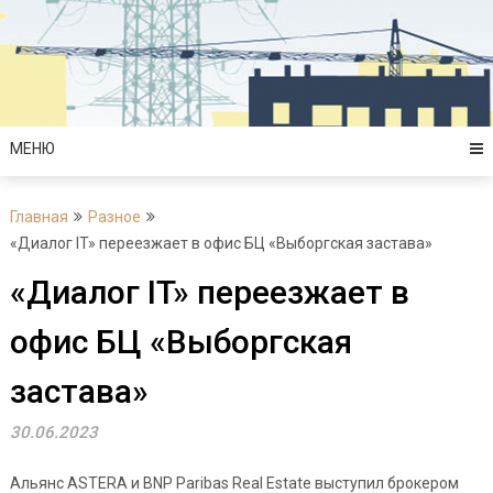
Перейти
к
содержимому
МЕНЮ
Главная
Разное
«Диалог IT» переезжает в офис БЦ «Выборгская застава»
«Диалог IT» переезжает в
офис БЦ «Выборгская
застава»
30.06.2023
Альянс ASTERA и BNP Paribas Real Estate выступил брокером