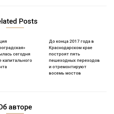
lated Posts
ция
До конца 2017 года в
роградская»
Краснодарском крае
ылась сегодня
построят пять
е капитального
пешеходных переходов
нта
и отремонтируют
восемь мостов
Об авторе