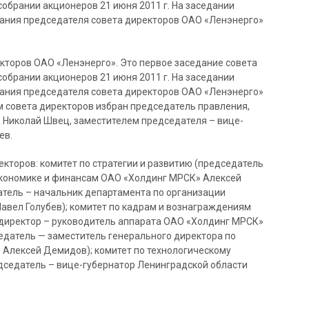
собрании акционеров 21 июня 2011 г. На заседании
брания председателя совета директоров ОАО «Ленэнерго»
кторов ОАО «Ленэнерго». Это первое заседание совета
собрании акционеров 21 июня 2011 г. На заседании
брания председателя совета директоров ОАО «Ленэнерго»
м совета директоров избран председатель правления,
Николай Швец, заместителем председателя – вице-
ев.
екторов: комитет по стратегии и развитию (председатель
экономике и финансам ОАО «Холдинг МРСК» Алексей
атель – начальник департамента по организации
авел Голубев); комитет по кадрам и вознаграждениям
 директор – руководитель аппарата ОАО «Холдинг МРСК»
седатель — заместитель генерального директора по
Алексей Демидов); комитет по технологическому
дседатель – вице-губернатор Ленинградской области