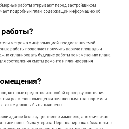
, обмерные работы открывают перед застройщиком
лучает подробный план, содержащий информацию об
 работы?
атели метража с информацией, предоставляемой
мерные работы позволяют получить верную площадь и
ожно спланировать будущие работы по изменению плана
ля составления сметы ремонта и планирования
помещения?
пов, которые представляют собой проверку состояния
тствия размеров помещения заявленным в паспорте или
рмы также должны быть выявлены.
если здание было существенно изменено, а техническая
на или вовсе была утеряна. Перепланировка обязательно
онструкции, которые перестраиваются или поддаются