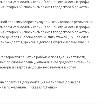
зываемых сносимых серий. В общей сложности в график
 из которых 63 сносились за счет городского бюджета и
ной политики Марат Хуснуллин отчитался по реализации
зываемых сносимых серий. В общей сложности в график
 из которых 63 сносились за счет городского бюджета и
ло декабря снесено всего 20 пятиэтажек (16 — за счет
 как ожидается, до конца декабря будут снесены еще 10
т старается решать в рабочем порядке. В частности,
мо: по словам главы Департамента градостроительной
вартиры в стартовых домах не отвечают многим
ана проектная документация на типовые дома для
ия и пожелания», — сказал С.Левкин.