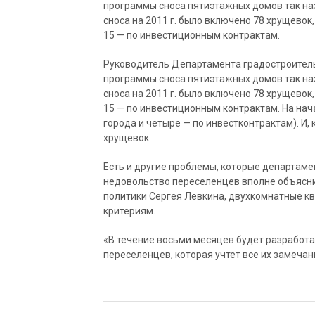
программы сноса пятиэтажных домов так на
сноса на 2011 г. было включено 78 хрущевок,
15 — по инвестиционным контрактам.
Руководитель Департамента градостроитель
программы сноса пятиэтажных домов так на
сноса на 2011 г. было включено 78 хрущевок,
15 — по инвестиционным контрактам. На нача
города и четыре — по инвестконтрактам). И,
хрущевок.
Есть и другие проблемы, которые департамен
недовольство переселенцев вполне объясни
политики Сергея Левкина, двухкомнатные к
критериям.
«В течение восьми месяцев будет разработ
переселенцев, которая учтет все их замечан