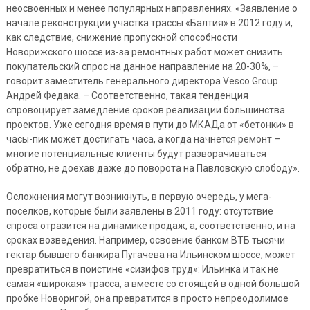
неосвоенных и менее популярных направлениях. «Заявление о
начале реконструкции участка трассы «Балтия» в 2012 году и,
как следствие, снижение пропускной способности
Новорижского шоссе из-за ремонтных работ может снизить
покупательский спрос на данное направление на 20-30%, –
говорит заместитель генерального директора Vesco Group
Андрей Федака. – Соответственно, такая тенденция
спровоцирует замедление сроков реализации большинства
проектов. Уже сегодня время в пути до МКАДа от «бетонки» в
часы-пик может достигать часа, а когда начнется ремонт –
многие потенциальные клиенты будут разворачиваться
обратно, не доехав даже до поворота на Павловскую слободу».
Осложнения могут возникнуть, в первую очередь, у мега-
поселков, которые были заявлены в 2011 году: отсутствие
спроса отразится на динамике продаж, а, соответственно, и на
сроках возведения. Например, освоение банком ВТБ тысячи
гектар бывшего банкира Пугачева на Ильинском шоссе, может
превратиться в поистине «сизифов труд»: Ильинка и так не
самая «широкая» трасса, а вместе со стоящей в одной большой
пробке Новоригой, она превратится в просто непреодолимое