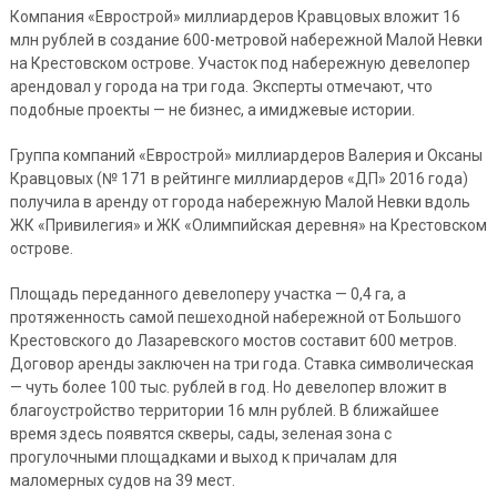
Компания «Еврострой» миллиардеров Кравцовых вложит 16
млн рублей в создание 600-метровой набережной Малой Невки
на Крестовском острове. Участок под набережную девелопер
арендовал у города на три года. Эксперты отмечают, что
подобные проекты — не бизнес, а имиджевые истории.
Группа компаний «Еврострой» миллиардеров Валерия и Оксаны
Кравцовых (№ 171 в рейтинге миллиардеров «ДП» 2016 года)
получила в аренду от города набережную Малой Невки вдоль
ЖК «Привилегия» и ЖК «Олимпийская деревня» на Крестовском
острове.
Площадь переданного девелоперу участка — 0,4 га, а
протяженность самой пешеходной набережной от Большого
Крестовского до Лазаревского мостов составит 600 метров.
Договор аренды заключен на три года. Ставка символическая
— чуть более 100 тыс. рублей в год. Но девелопер вложит в
благоустройство территории 16 млн рублей. В ближайшее
время здесь появятся скверы, сады, зеленая зона с
прогулочными площадками и выход к причалам для
маломерных судов на 39 мест.