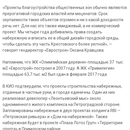
«Проекты благоустройства общественных зон обычно являются
прерогативой городских властей или меценатов. Срок
окупаемости таких объектов огромен и ни о какой доходности
речь нет. Для нас это также имиджевый, а не коммерческий
проект. Мы четыре года добивались права создать
набережную и вписать ее в общий дизайн городской среды,
чтобы сделать эту часть Крестовского более уютной», —
говорит гендиректор «Евростроя» Оксана Кравцова.
Напомним, что ЖК «Олимпийская деревня» площадью 37 тыс.
м2 «Еврострой» построил в 2007 году. А ЖК «Привилегия»
площадью 63,7 тыс. м2 был сдан в феврале 2017 года.
В КИО подтвердили, что проекты строительства набережных,
отданные в частные руки, в городе единичны. Один из них
реализовал девелопер «Леонтьевский мыс» около
одноименного жилого комплекса на Петроградской стороне.
Запланированы набережные в двух проектах холдинга RBI —
«Петровская ривьера» и «Дом на набережной». Также
набережная будет в проекте «Плаза Лотос Груп» «Территория
спорта» в Приморском районе.