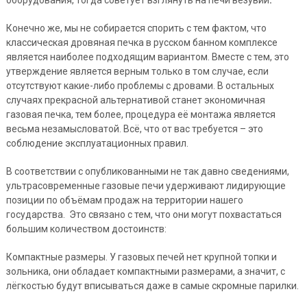
оборудования, тогда советует взглянуть на печи везувий
.
Конечно же, мы не собирается спорить с тем фактом, что
классическая дровяная печка в русском банном комплексе
является наиболее подходящим вариантом. Вместе с тем, это
утверждение является верным только в том случае, если
отсутствуют какие-либо проблемы с дровами. В остальных
случаях прекрасной альтернативой станет экономичная
газовая печка, тем более, процедура её монтажа является
весьма незамысловатой. Всё, что от вас требуется – это
соблюдение эксплуатационных правил.
В соответствии с опубликованными не так давно сведениями,
ультрасовременные газовые печи удерживают лидирующие
позиции по объёмам продаж на территории нашего
государства. Это связано с тем, что они могут похвастаться
большим количеством достоинств:
Компактные размеры. У газовых печей нет крупной топки и
зольника, они обладает компактными размерами, а значит, с
лёгкостью будут вписываться даже в самые скромные парилки.