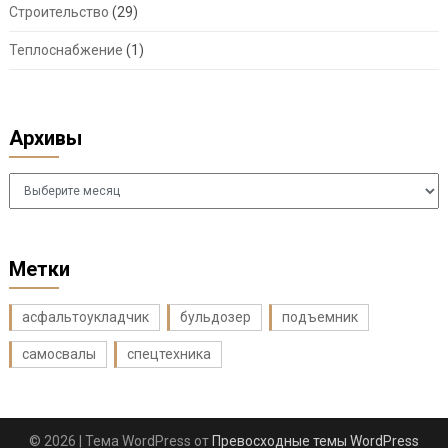
Строительство
(29)
Теплоснабжение
(1)
Архивы
Архивы
Метки
асфальтоукладчик
бульдозер
подъемник
самосвалы
спецтехника
© 2026
| Тема WordPress от
Превосходные темы WordPress