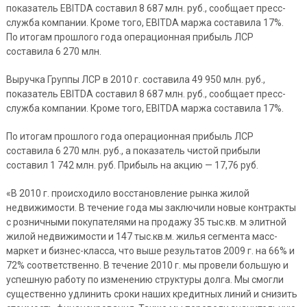
показатель EBITDA составил 8 687 млн. руб., сообщает пресс-
служба компании. Кроме того, EBITDA маржа составила 17%.
По итогам прошлого года операционная прибыль ЛСР
составила 6 270 млн.
Выручка Группы ЛСР в 2010 г. составила 49 950 млн. руб.,
показатель EBITDA составил 8 687 млн. руб., сообщает пресс-
служба компании. Кроме того, EBITDA маржа составила 17%.
По итогам прошлого года операционная прибыль ЛСР
составила 6 270 млн. руб., а показатель чистой прибыли
составил 1 742 млн. руб. Прибыль на акцию — 17,76 руб.
«В 2010 г. происходило восстановление рынка жилой
недвижимости. В течение года мы заключили новые контракты
с розничными покупателями на продажу 35 тыс.кв. м элитной
жилой недвижимости и 147 тыс.кв.м. жилья сегмента масс-
маркет и бизнес-класса, что выше результатов 2009 г. на 66% и
72% соответственно. В течение 2010 г. мы провели большую и
успешную работу по изменению структуры долга. Мы смогли
существенно удлинить сроки наших кредитных линий и снизить