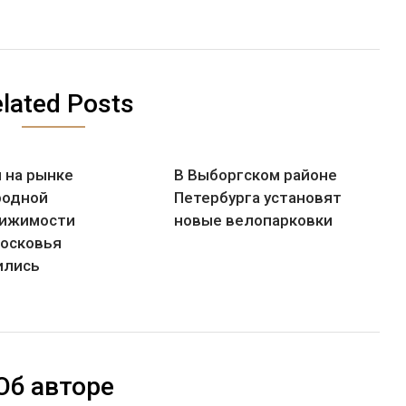
lated Posts
 на рынке
В Выборгском районе
родной
Петербурга установят
ижимости
новые велопарковки
осковья
ились
Об авторе