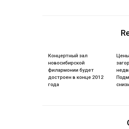
Re
Концертный зал
Цены
новосибирской
заго
филармонии будет
недв
достроен в конце 2012
Подм
года
сниз