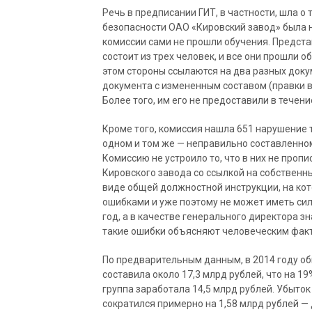
Речь в предписании ГИТ, в частности, шла о 
безопасности ОАО «Кировский завод» была н
комиссии сами не прошли обучения. Предста
состоит из трех человек, и все они прошли 
этом стороны ссылаются на два разных докум
документа с измененным составом (правки в
Более того, им его не предоставили в течени
Кроме того, комиссия нашла 651 нарушение т
одном и том же — неправильно составленно
Комиссию не устроило то, что в них не проп
Кировского завода со ссылкой на собственны
виде общей должностной инструкции, на кот
ошибками и уже поэтому не может иметь силы
год, а в качестве генерального директора з
такие ошибки объясняют человеческим фак
По предварительным данным, в 2014 году о
составила около 17,3 млрд рублей, что на 19
группа заработала 14,5 млрд рублей. Убыток
сократился примерно на 1,58 млрд рублей — д