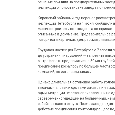
решение приняли на предварительных засед
инспекции о приостановке завода по-прежн
Кировский районный суд перенес рассмотрен
инспекции Петербурга на 1 июня, сообщили 
машиностроительного холдинга оспаривает 
описанные в документе. Предварительное рас
говорится в карточках дел, рассматривавши
Трудовая инспекция Петербурга с 7 апреля 
до устранения нарушений — запретить выход
оштрафовать предприятие на 50 млн рублей 
предписание коснулось по большей части оф
компаний, не останавливалась.
Однако длительная остановка работы голов
тысячам человек и срывами заказов и-за за
администрации не останавливалась ни на од
своевременно ушедший на больничный, не мо
собой во главе в отпуск. Позже завод подал
действие предписания контролирующего вед