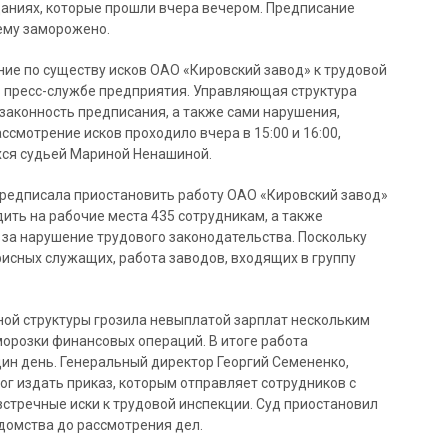
аниях, которые прошли вчера вечером. Предписание
ему заморожено.
ие по существу исков ОАО «Кировский завод» к трудовой
в пресс-службе предприятия. Управляющая структура
законность предписания, а также сами нарушения,
смотрение исков проходило вчера в 15:00 и 16:00,
хся судьей Мариной Ненашиной.
предписала приостановить работу ОАО «Кировский завод»
ить на рабочие места 435 сотрудникам, а также
за нарушение трудового законодательства. Поскольку
исных служащих, работа заводов, входящих в группу
ной структуры грозила невыплатой зарплат нескольким
морозки финансовых операций. В итоге работа
ин день. Генеральный директор Георгий Семененко,
г издать приказ, которым отправляет сотрудников с
 встречные иски к трудовой инспекции. Суд приостановил
омства до рассмотрения дел.