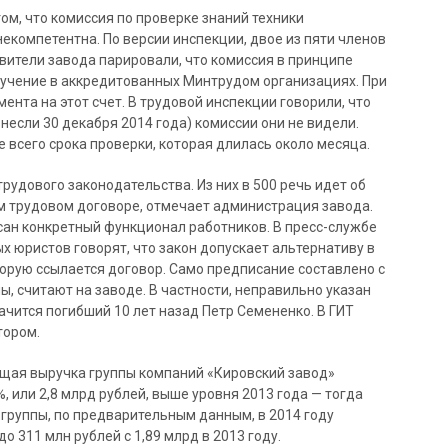
том, что комиссия по проверке знаний техники
екомпетентна. По версии инспекции, двое из пяти членов
вители завода парировали, что комиссия в принципе
обучение в аккредитованных Минтрудом организациях. При
ента на этот счет. В трудовой инспекции говорили, что
несли 30 декабря 2014 года) комиссии они не видели.
е всего срока проверки, которая длилась около месяца.
рудового законодательства. Из них в 500 речь идет об
м трудовом договоре, отмечает администрация завода.
исан конкретный функционал работников. В пресс-службе
х юристов говорят, что закон допускает альтернативу в
орую ссылается договор. Само предписание составлено с
, считают на заводе. В частности, неправильно указан
начится погибший 10 лет назад Петр Семененко. В ГИТ
тором.
бщая выручка группы компаний «Кировский завод»
%, или 2,8 млрд рублей, выше уровня 2013 года — тогда
 группы, по предварительным данным, в 2014 году
о 311 млн рублей с 1,89 млрд в 2013 году.