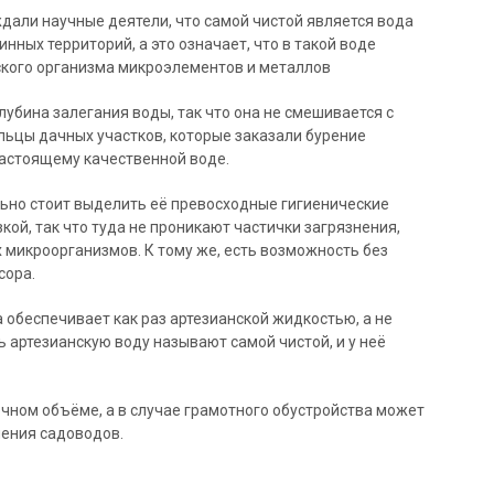
ждали научные деятели, что самой чистой является вода
инных территорий, а это означает, что в такой воде
кого организма микроэлементов и металлов
убина залегания воды, так что она не смешивается с
ьцы дачных участков, которые заказали бурение
настоящему качественной воде.
ьно стоит выделить её превосходные гигиенические
кой, так что туда не проникают частички загрязнения,
микроорганизмов. К тому же, есть возможность без
сора.
 обеспечивает как раз артезианской жидкостью, а не
ь артезианскую воду называют самой чистой, и у неё
чном объёме, а в случае грамотного обустройства может
ения садоводов.