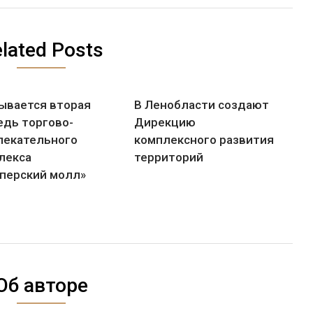
lated Posts
ывается вторая
В Ленобласти создают
едь торгово-
Дирекцию
лекательного
комплексного развития
лекса
территорий
перский молл»
Об авторе