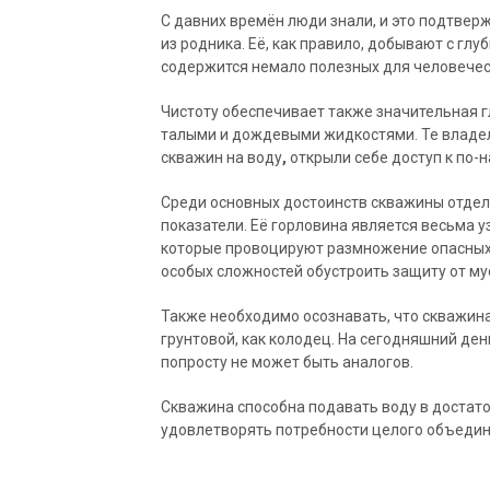
С давних времён люди знали, и это подтвер
из родника. Её, как правило, добывают с глуб
содержится немало полезных для человечес
Чистоту обеспечивает также значительная гл
талыми и дождевыми жидкостями. Те владел
скважин на воду
,
открыли себе доступ к по-
Среди основных достоинств скважины отдел
показатели. Её горловина является весьма уз
которые провоцируют размножение опасных 
особых сложностей обустроить защиту от му
Также необходимо осознавать, что скважина
грунтовой, как колодец. На сегодняшний ден
попросту не может быть аналогов.
Скважина способна подавать воду в достато
удовлетворять потребности целого объедин