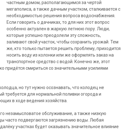
частным домом, располагающимся за чертой
мегаполиса, а также дачным участком, сталкивается с
необходимостью решения вопроса водоснабжения.
Если говорить о дачниках, то для них этот вопрос
особенно актуален в жаркую летнюю пору. Люди,
которые успешно преодолели эту сложность,
заливают свой участок, чтобы сохранить урожай. Тем
же, кто только пытается решить проблему, приходится
носить воду из колонки или же оформлять заказ на
транспортное средство с водой. Конечно же, этот
ко придётся смириться со значительными усилиями
олодца, но тут нужно осознавать, что колодец не
ый требуется для нормальной поливки огорода и
ющих в ходе ведения хозяйства.
его незамысловатое обслуживание, а также низкую
цы часто подвергаются загрязнению воды. Любая
далёку участках будет оказывать значительное влияние