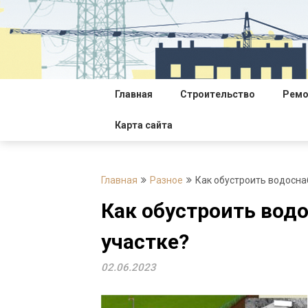
Перейти
к
содержимому
Главная
Строительство
Ремо
Карта сайта
Главная
Разное
Как обустроить водосна
Как обустроить вод
участке?
02.06.2023