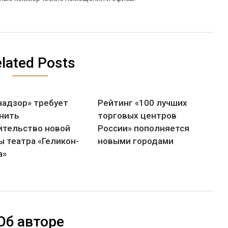
lated Posts
надзор» требует
Рейтинг «100 лучших
нить
торговых центров
ительство новой
России» пополняется
ы театра «Геликон-
новыми городами
а»
Об авторе