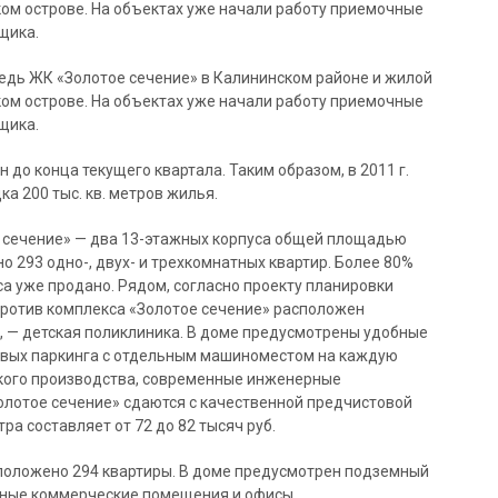
ом острове. На объектах уже начали работу приемочные
щика.
ередь ЖК «Золотое сечение» в Калининском районе и жилой
ом острове. На объектах уже начали работу приемочные
щика.
до конца текущего квартала. Таким образом, в 2011 г.
а 200 тыс. кв. метров жилья.
 сечение» — два 13-этажных корпуса общей площадью
но 293 одно-, двух- и трехкомнатных квартир. Более 80%
а уже продано. Рядом, согласно проекту планировки
апротив комплекса «Золотое сечение» расположен
о, — детская поликлиника. В доме предусмотрены удобные
евых паркинга с отдельным машиноместом на каждую
цкого производства, современные инженерные
олотое сечение» сдаются с качественной предчистовой
ра составляет от 72 до 82 тысяч руб.
положено 294 квартиры. В доме предусмотрен подземный
енные коммерческие помещения и офисы.