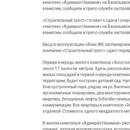
комплекс «Адмирал Нахимов» на Васильевск
комиссии, сообщили в пресс-службе застрой
«Строительный трест» готовит к сдаче I оч
комплекс «Адмирал Нахимов» на Васильевск
комиссии, сообщили в пресс-службе застрой
Ввод в эксплуатацию обоих ЖК запланирован 
компания «Строительный трест» сдаст порядк
Первая очередь жилого комплекса «Золотое
около 17 тысяч кв. метров. Здесь расположе
жилых площадей в первой очереди комплекс
территории, будет построен детский сад. Н
благоустроенный парк, рядом, на ул. Васенк
эргономичные планировки, два многоуровн
квартиру, бесшумные лифты Schindler неме
коммуникации. Все квартиры в комплексе «З
отделкой. Стоимость одного квадратного мет
В жилом комплексе «Адмирал Нахимов» рас
паркинг, детская игровая площадка, встро