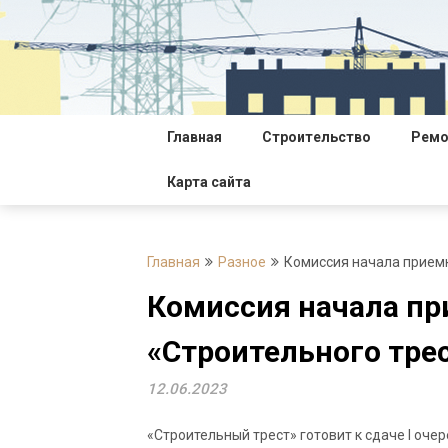
Перейти
к
содержимому
Главная
Строительство
Ремо
Карта сайта
Главная
Разное
Комиссия начала приемк
Комиссия начала пр
«Строительного тре
12.06.2023
«Строительный трест» готовит к сдаче I оч