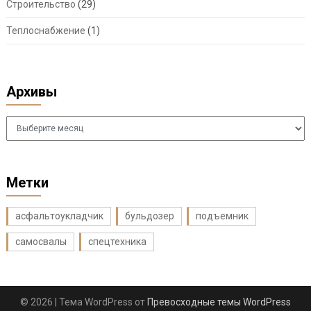
Строительство
(29)
Теплоснабжение
(1)
Архивы
Архивы
Метки
асфальтоукладчик
бульдозер
подъемник
самосвалы
спецтехника
© 2026
| Тема WordPress от
Превосходные темы WordPress