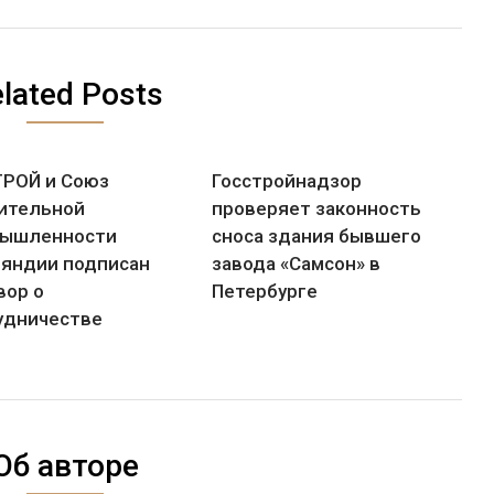
lated Posts
РОЙ и Союз
Госстройнадзор
ительной
проверяет законность
ышленности
сноса здания бывшего
яндии подписан
завода «Самсон» в
вор о
Петербурге
удничестве
Об авторе