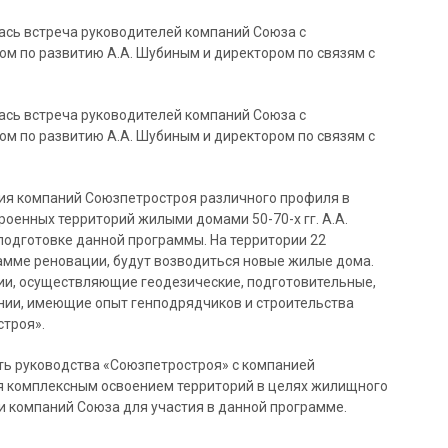
ась встреча руководителей компаний Союза с
ом по развитию А.А. Шубиным и директором по связям с
ась встреча руководителей компаний Союза с
ом по развитию А.А. Шубиным и директором по связям с
ия компаний Союзпетростроя различного профиля в
оенных территорий жилыми домами 50-70-х гг. А.А.
подготовке данной программы. На территории 22
амме реновации, будут возводиться новые жилые дома.
ии, осуществляющие геодезические, подготовительные,
нии, имеющие опыт генподрядчиков и строительства
троя».
ь руководства «Союзпетростроя» с компанией
я комплексным освоением территорий в целях жилищного
и компаний Союза для участия в данной программе.