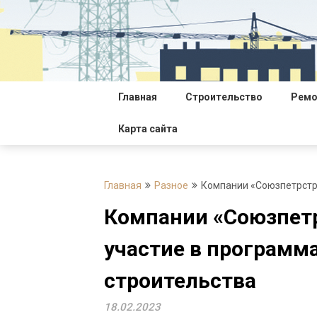
Перейти
к
содержимому
Главная
Строительство
Ремо
Карта сайта
Главная
Разное
Компании «Союзпетрстр
Компании «Союзпетр
участие в программ
строительства
18.02.2023