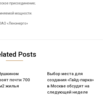
еское присоединение;
диняемой мощности.
 ОАО «Ленэнерго»
lated Posts
Пушкином
Выбор места для
роят почти 700
создания «Гайд-парка»
 м2 жилья
в Москве обсудят на
следующей неделе