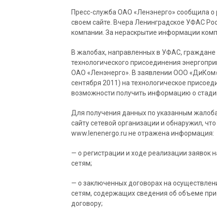
Пресс-служба ОАО «Ленэнерго» сообщила о
своем сайте. Вчера Ленинградское УФАС Ро
компании. За нераскрытие информации компа
В жалобах, направленных в УФАС, граждане
технологического присоединения энергопри
ОАО «Ленэнерго». В заявлении ООО «ДиКом» 
сентября 2011) на технологическое присоед
возможности получить информацию о стади
Для получения данных по указанным жалоб
сайту сетевой организации и обнаружил, что
www.lenenergo.ru не отражена информация:
— о регистрации и ходе реализации заявок 
сетям;
— о заключенных договорах на осуществлен
сетям, содержащих сведения об объеме при
договору;