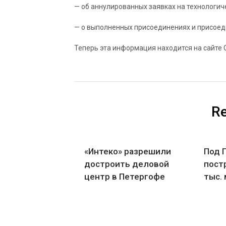
— об аннулированных заявках на технологич
— о выполненных присоединениях и присое
Теперь эта информация находится на сайте
Re
«Интеко» разрешили
Под 
достроить деловой
пост
центр в Петергофе
тыс.