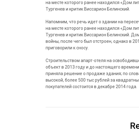
на месте которого ранее находился «Дом ли
Тургенев и критик Виссарион Белинский.
Напомним, что речь идет о здании на перес
на месте которого ранее находился «Дом ли
Тургенев и критик Виссарион Белинский. До
войны, после чего был отстроен, однако в 2
приговорили к сносу.
Строительством апарт-отеля на освободивше
объект в 2013 году и до настоящего времен
приняла решение о продаже здания; по слов
высокой, более 500 тыс рублей за квадратн
покупателей состоится в декабре 2014 года.
Re