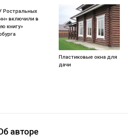
У Ростральных
нн» включили в
ую книгу»
рбурга
Пластиковые окна для
дачи
Об авторе