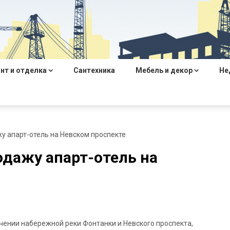
нт и отделка
Сантехника
Мебель и декор
Не
у апарт-отель на Невском проспекте
одажу апарт-отель на
ечении набережной реки Фонтанки и Невского проспекта,