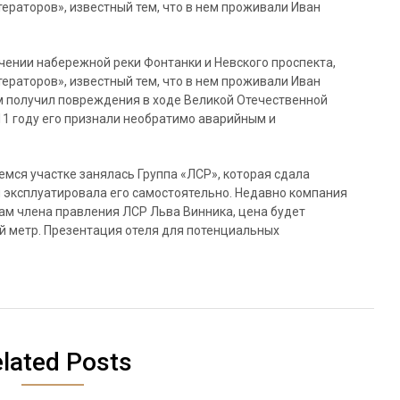
тераторов», известный тем, что в нем проживали Иван
ечении набережной реки Фонтанки и Невского проспекта,
тераторов», известный тем, что в нем проживали Иван
м получил повреждения в ходе Великой Отечественной
011 году его признали необратимо аварийным и
мся участке занялась Группа «ЛСР», которая сдала
и эксплуатировала его самостоятельно. Недавно компания
ам члена правления ЛСР Льва Винника, цена будет
ый метр. Презентация отеля для потенциальных
lated Posts