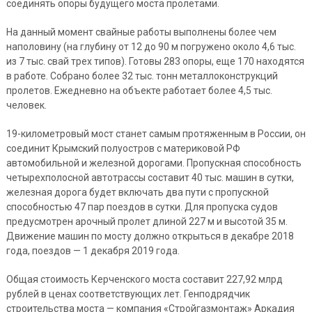
соединять опоры будущего моста пролетами.
На данный момент свайные работы выполнены более чем
наполовину (на глубину от 12 до 90 м погружено около 4,6 тыс.
из 7 тыс. свай трех типов). Готовы 283 опоры, еще 170 находятся
в работе. Собрано более 32 тыс. тонн металлоконструкций
пролетов. Ежедневно на объекте работает более 4,5 тыс.
человек.
19-километровый мост станет самым протяженным в России, он
соединит Крымский полуостров с материковой РФ
автомобильной и железной дорогами. Пропускная способность
четырехполосной автотрассы составит 40 тыс. машин в сутки,
железная дорога будет включать два пути с пропускной
способностью 47 пар поездов в сутки. Для пропуска судов
предусмотрен арочный пролет длиной 227 м и высотой 35 м.
Движение машин по мосту должно открыться в декабре 2018
года, поездов — 1 декабря 2019 года.
Общая стоимость Керченского моста составит 227,92 млрд
рублей в ценах соответствующих лет. Генподрядчик
строительства моста — компания «Стройгазмонтаж» Аркадия